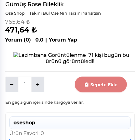
Gümüş Rose Bileklik
Ose Shop ... Takını Bul Ose Nin Tarzını Yansıtsın
765,64 ₺
indirim
%
38
471,64 ₺
Yorum (0)
0.0
|
Yorum Yap
71 kişi bugün bu
ürünü görüntüledi!
Sepete Ekle
En geç 3 gün içerisinde kargoya verilir.
oseshop
Ürün Favori: 0