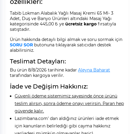
özellikleri:
Tabib Lokman Alabalık Yağlı Masaj Kremi 65 Ml- 3
Adet, Duş ve Banyo Ürünleri altındaki Masaj Yağı
kategorisinde 445,00 ₺ ye
ücretsiz kargo
fırsatıyla
satıştadır.
Ürün hakkında detaylı bilgi almak ve soru sormak için
SORU SOR
butonuna tıklayarak satıcıdan destek
alabilirsiniz.
Teslimat Detayları:
Bu ürün 8/8/2026 tarihine kadar
Aleyna Baharat
tarafından kargoya verilir.
İade ve Değişim Hakkınız:
Güvenli ödeme sistemimiz sayesinde önce ürünü
teslim alırsın, sonra ödeme onayı verirsin. Paran hep
güvende kalır.
Lazimbana.com' dan aldığınız ürünleri iade etmek
için kanunların belirlediği gibi cayma hakkınız
var(iadesi mümkün olmayanlar hariç).