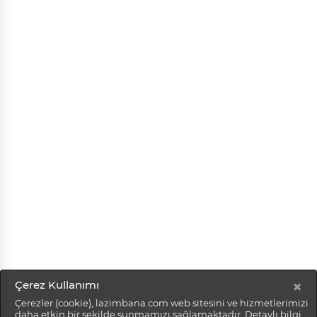
×
Çerez Kullanımı
Çerezler (cookie), lazimbana.com web sitesini ve hizmetlerimizi
daha etkin bir şekilde sunmamızı sağlamaktadır. Detaylı bilgi