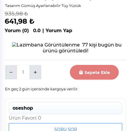
Tasarım Gümüş Ayarlanabilir Tüy Yüzük
935,98 ₺
indirim
%
31
641,98 ₺
Yorum (0)
0.0
|
Yorum Yap
77 kişi bugün bu
ürünü görüntüledi!
Sepete Ekle
En geç 2 gün içerisinde kargoya verilir.
oseshop
Ürün Favori: 0
SORU SOR