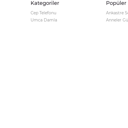
Kategoriler
Popüler 
Cep Telefonu
Ankastre S
Umca Damla
Anneler G
Şarjlı Matkap
Klozet Tak
iPhone 12
Kamp Çadı
Pet Shop
Prospan Ş
Macbook Pro
Umca Dam
Parti Malzemeleri
Korona Tes
Avize Modelleri
Kamp Sand
Geciktirici
Markalar
Minoxil
Windows 10 Pro Key
Su Arıtma Cihazı