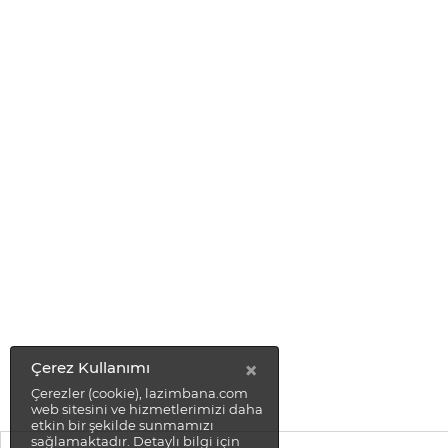
×
Çerez Kullanımı
Çerezler (cookie), lazimbana.com
web sitesini ve hizmetlerimizi daha
etkin bir şekilde sunmamızı
sağlamaktadır. Detaylı bilgi için