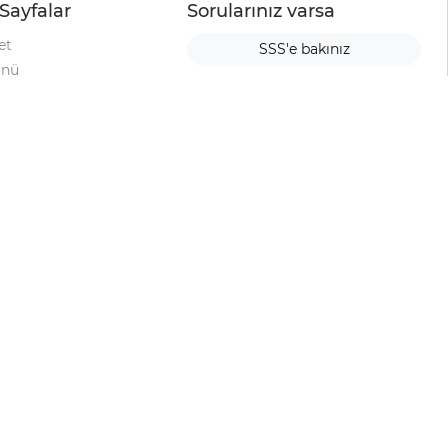
Sayfalar
Sorularınız varsa
et
SSS'e bakınız
ünü
ımı
rı
urup
la
ti
alyesi