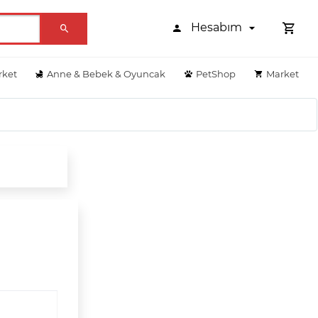
Hesabım
rket
Anne & Bebek & Oyuncak
PetShop
Market