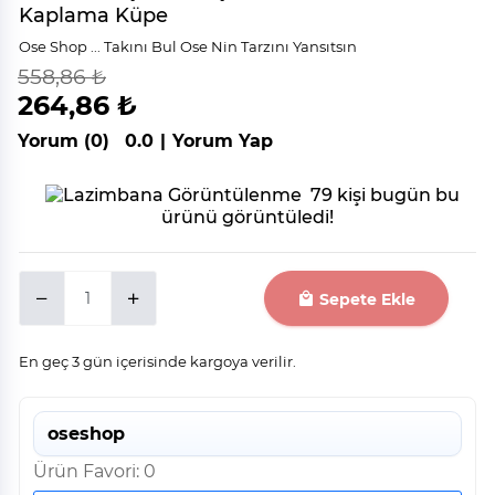
Kaplama Küpe
Ose Shop ... Takını Bul Ose Nin Tarzını Yansıtsın
558,86 ₺
indirim
%
53
264,86 ₺
Yorum (0)
0.0
|
Yorum Yap
79 kişi bugün bu
ürünü görüntüledi!
Sepete Ekle
En geç 3 gün içerisinde kargoya verilir.
oseshop
Ürün Favori: 0