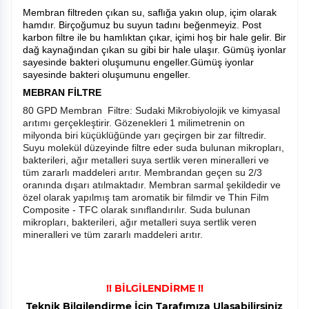
Membran filtreden çıkan su, saflığa yakın olup, içim olarak
hamdır. Birçoğumuz bu suyun tadını beğenmeyiz. Post
karbon filtre ile bu hamlıktan çıkar, içimi hoş bir hale gelir. Bir
dağ kaynağından çıkan su gibi bir hale ulaşır. Gümüş iyonlar
sayesinde bakteri oluşumunu engeller.Gümüş iyonlar
sayesinde bakteri oluşumunu engeller.
MEBRAN FİLTRE
80 GPD Membran Filtre: Sudaki Mikrobiyolojik ve kimyasal
arıtımı gerçekleştirir. Gözenekleri 1 milimetrenin on
milyonda biri küçüklüğünde yarı geçirgen bir zar filtredir.
Suyu molekül düzeyinde filtre eder suda bulunan mikropları,
bakterileri, ağır metalleri suya sertlik veren mineralleri ve
tüm zararlı maddeleri arıtır. Membrandan geçen su 2/3
oranında dışarı atılmaktadır. Membran sarmal şekildedir ve
özel olarak yapılmış tam aromatik bir filmdir ve Thin Film
Composite - TFC olarak sınıflandırılır. Suda bulunan
mikropları, bakterileri, ağır metalleri suya sertlik veren
mineralleri ve tüm zararlı maddeleri arıtır.
!! BİLGİLENDİRME !!
Teknik Bilgilendirme İçin Tarafımıza Ulaşabilirsiniz