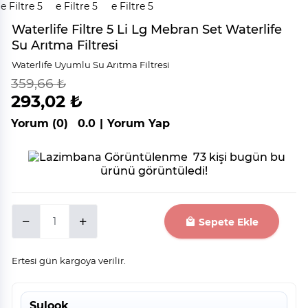
Waterlife Filtre 5 Li Lg Mebran Set Waterlife
Su Arıtma Filtresi
Waterlife Uyumlu Su Arıtma Filtresi
359,66 ₺
indirim
%
19
293,02 ₺
Yorum (0)
0.0
|
Yorum Yap
73 kişi bugün bu
ürünü görüntüledi!
Sepete Ekle
Ertesi gün kargoya verilir.
Sulook