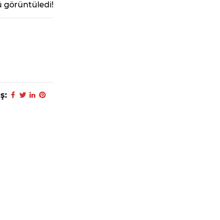
 görüntüledi!
ş: