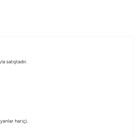
yla satıştadır.
anlar hariç).