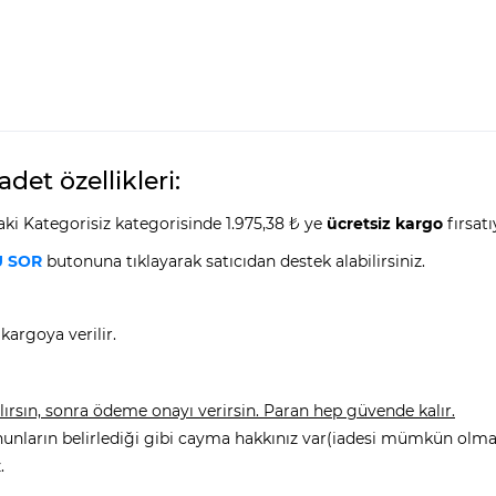
et özellikleri:
i Kategorisiz kategorisinde 1.975,38 ₺ ye
ücretsiz kargo
fırsatı
 SOR
butonuna tıklayarak satıcıdan destek alabilirsiniz.
kargoya verilir.
rsın, sonra ödeme onayı verirsin. Paran hep güvende kalır.
nunların belirlediği gibi cayma hakkınız var(iadesi mümkün olmay
.