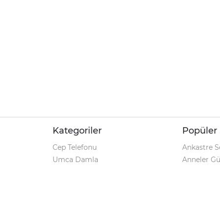
Kategoriler
Popüler 
Cep Telefonu
Ankastre S
Umca Damla
Anneler G
Şarjlı Matkap
Klozet Tak
iPhone 12
Kamp Çadı
Pet Shop
Prospan Ş
Macbook Pro
Umca Dam