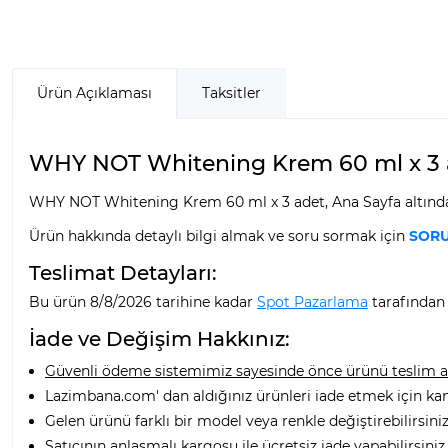
Ürün Açıklaması
Taksitler
WHY NOT Whitening Krem 60 ml x 3 ad
WHY NOT Whitening Krem 60 ml x 3 adet, Ana Sayfa altındak
Ürün hakkında detaylı bilgi almak ve soru sormak için
SORU
Teslimat Detayları:
Bu ürün 8/8/2026 tarihine kadar
Spot Pazarlama
tarafından 
İade ve Değişim Hakkınız:
Güvenli ödeme sistemimiz sayesinde önce ürünü teslim alı
Lazimbana.com' dan aldığınız ürünleri iade etmek için ka
Gelen ürünü farklı bir model veya renkle değiştirebilirsiniz
Satıcının anlaşmalı kargosu ile ücretsiz iade yapabilirsiniz.