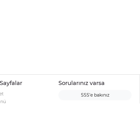
Sayfalar
Sorularınız varsa
et
SSS'e bakınız
ünü
ımı
rı
urup
la