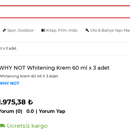
Spor, Outdoor
Kitap, Film, Hobi
Oto & Bahçe Yapı Ma
 x 3 adet
WHY NOT Whitening Krem 60 ml x 3 adet
Whi̇teni̇ng Krem 60 Ml X 3 Adet
WHY NOT
1.975,38 ₺
Yorum (0)
0.0
|
Yorum Yap
Ücretsiz kargo