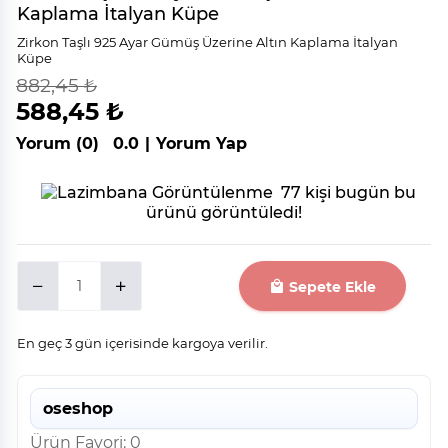
Kaplama İtalyan Küpe
Zirkon Taşlı 925 Ayar Gümüş Üzerine Altın Kaplama İtalyan
Küpe
882,45 ₺
indirim
%
33
588,45 ₺
Yorum (0)
0.0
|
Yorum Yap
77 kişi bugün bu
ürünü görüntüledi!
Sepete Ekle
En geç 3 gün içerisinde kargoya verilir.
oseshop
Ürün Favori: 0