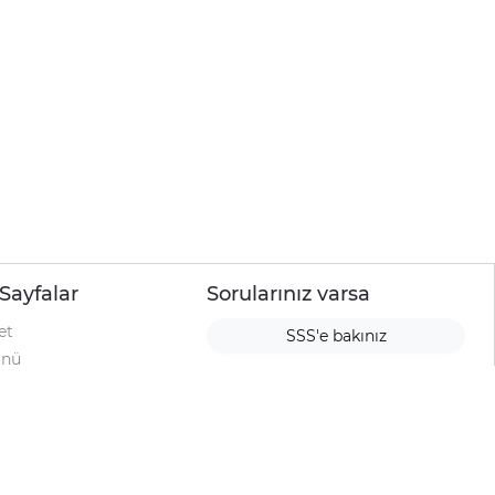
Sayfalar
Sorularınız varsa
et
SSS'e bakınız
ünü
ımı
rı
urup
la