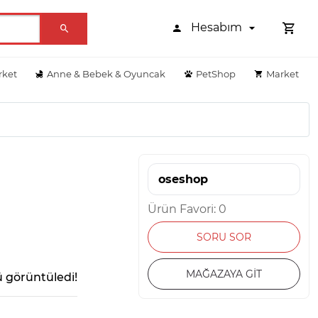
Hesabım
rket
Anne & Bebek & Oyuncak
PetShop
Market
oseshop
Ürün Favori: 0
SORU SOR
MAĞAZAYA GİT
 görüntüledi!