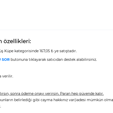
zellikleri:
 Küpe kategorisinde 167,05 ₺ ye satıştadır.
 SOR
butonuna tıklayarak satıcıdan destek alabilirsiniz.
verilir.
rsın, sonra ödeme onayı verirsin. Paran hep güvende kalır.
nunların belirlediği gibi cayma hakkınız var(iadesi mümkün olmay
.