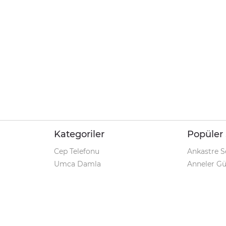
Kategoriler
Popüler 
Cep Telefonu
Ankastre S
Umca Damla
Anneler G
Şarjlı Matkap
Klozet Tak
iPhone 12
Kamp Çadı
Pet Shop
Prospan Ş
Macbook Pro
Umca Dam