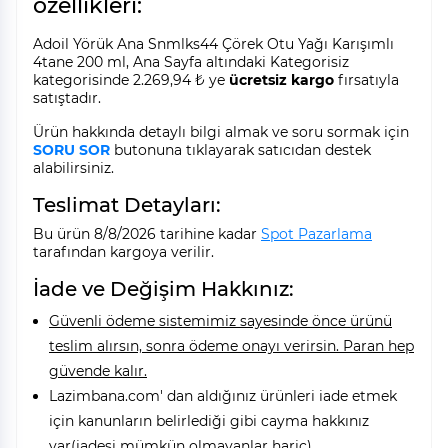
özellikleri:
Adoil Yörük Ana Snmlks44 Çörek Otu Yağı Karışımlı
4tane 200 ml, Ana Sayfa altındaki Kategorisiz
kategorisinde 2.269,94 ₺ ye
ücretsiz kargo
fırsatıyla
satıştadır.
Ürün hakkında detaylı bilgi almak ve soru sormak için
SORU SOR
butonuna tıklayarak satıcıdan destek
alabilirsiniz.
Teslimat Detayları:
Bu ürün 8/8/2026 tarihine kadar
Spot Pazarlama
tarafından kargoya verilir.
İade ve Değişim Hakkınız:
Güvenli ödeme sistemimiz sayesinde önce ürünü
teslim alırsın, sonra ödeme onayı verirsin. Paran hep
güvende kalır.
Lazimbana.com' dan aldığınız ürünleri iade etmek
için kanunların belirlediği gibi cayma hakkınız
var(iadesi mümkün olmayanlar hariç).