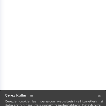
×
Çerez Kullanımı
Çerezler (cookie), lazimbana.com web sitesini ve hizmetlerimizi
daha etkin bir şekilde sunmamızı sağlamaktadır. Detaylı bilgi