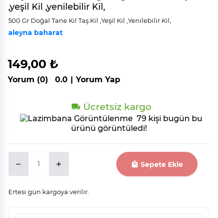
,yeşil Kil ,yenilebilir Kil,
500 Gr Doğal Tane Ki̇l Taş Ki̇l ,Yeşi̇l Ki̇l ,Yeni̇lebi̇li̇r Ki̇l,
aleyna baharat
149,00 ₺
Yorum (0)
0.0
|
Yorum Yap
Ücretsiz kargo
79 kişi bugün bu
ürünü görüntüledi!
Sepete Ekle
Ertesi gün kargoya verilir.