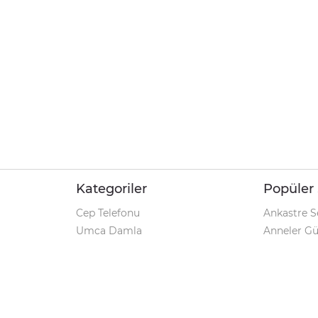
Kategoriler
Popüler 
Cep Telefonu
Ankastre S
Umca Damla
Anneler G
Şarjlı Matkap
Klozet Tak
iPhone 12
Kamp Çadı
Pet Shop
Prospan Ş
Macbook Pro
Umca Dam