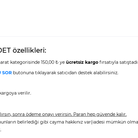
T özellikleri:
harat kategorisinde 150,00 ₺ ye
ücretsiz kargo
fırsatıyla satıştadı
 SOR
butonuna tıklayarak satıcıdan destek alabilirsiniz.
argoya verilir.
rsın, sonra ödeme onayı verirsin. Paran hep güvende kalır.
nunların belirlediği gibi cayma hakkınız var(iadesi mümkün olmay
.