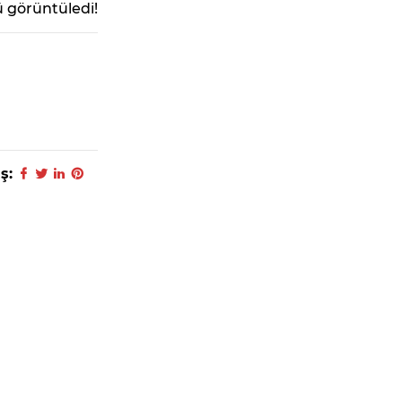
 görüntüledi!
ş: