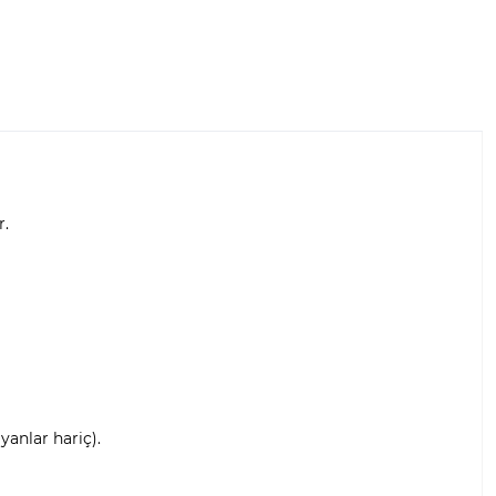
r.
anlar hariç).