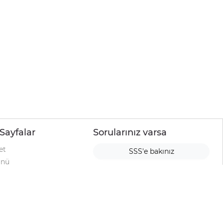
Sayfalar
Sorularınız varsa
et
SSS'e bakınız
ünü
ımı
rı
urup
la