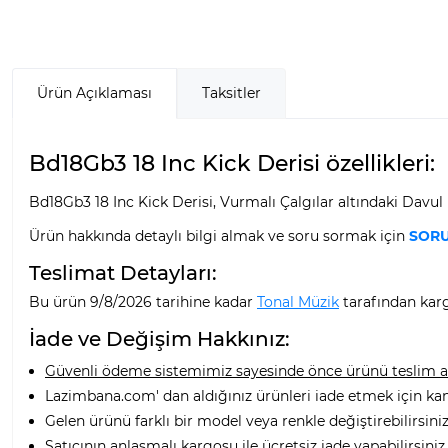
Ürün Açıklaması
Taksitler
Bd18Gb3 18 Inc Kick Derisi özellikleri:
Bd18Gb3 18 Inc Kick Derisi, Vurmalı Çalgılar altındaki Davul
Ürün hakkında detaylı bilgi almak ve soru sormak için
SORU
Teslimat Detayları:
Bu ürün 9/8/2026 tarihine kadar
Tonal Müzik
tarafından karg
İade ve Değişim Hakkınız:
Güvenli ödeme sistemimiz sayesinde önce ürünü teslim alı
Lazimbana.com' dan aldığınız ürünleri iade etmek için ka
Gelen ürünü farklı bir model veya renkle değiştirebilirsiniz
Satıcının anlaşmalı kargosu ile ücretsiz iade yapabilirsiniz.