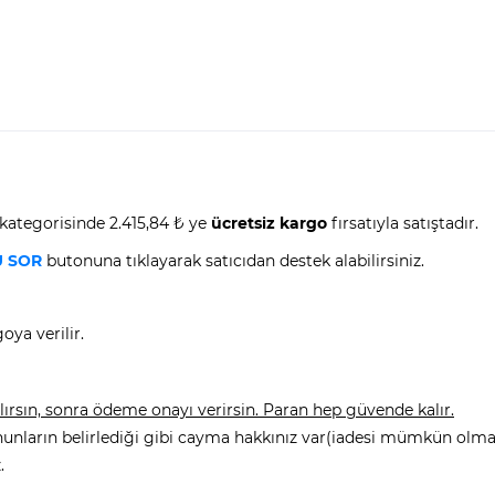
 kategorisinde 2.415,84 ₺ ye
ücretsiz kargo
fırsatıyla satıştadır.
 SOR
butonuna tıklayarak satıcıdan destek alabilirsiniz.
oya verilir.
rsın, sonra ödeme onayı verirsin. Paran hep güvende kalır.
nunların belirlediği gibi cayma hakkınız var(iadesi mümkün olmay
.