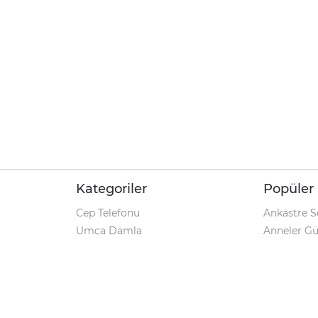
Kategoriler
Popüler 
Cep Telefonu
Ankastre S
Umca Damla
Anneler G
Şarjlı Matkap
Klozet Tak
iPhone 12
Kamp Çadı
Pet Shop
Prospan Ş
Macbook Pro
Umca Dam