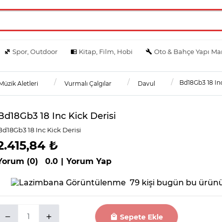
Spor, Outdoor
Kitap, Film, Hobi
Oto & Bahçe Yapı Ma
Bd18Gb3 18 Inc
Müzik Aletleri
Vurmalı Çalgılar
Davul
Bd18Gb3 18 Inc Kick Derisi
Bd18Gb3 18 Inc Kick Derisi
2.415,84 ₺
Yorum (0)
0.0
|
Yorum Yap
79 kişi bugün bu ürünü
Sepete Ekle