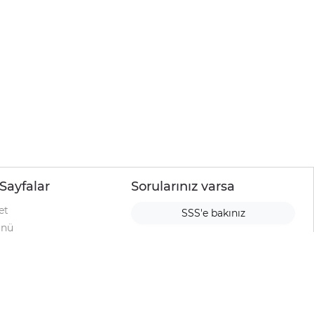
Sayfalar
Sorularınız varsa
et
SSS'e bakınız
ünü
ımı
rı
urup
la