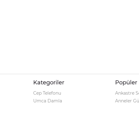
Kategoriler
Popüler 
Cep Telefonu
Ankastre S
Umca Damla
Anneler G
Şarjlı Matkap
Klozet Tak
iPhone 12
Kamp Çadı
Pet Shop
Prospan Ş
Macbook Pro
Umca Dam