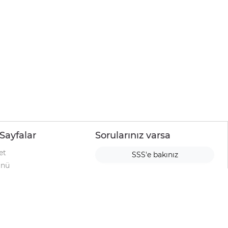
Sayfalar
Sorularınız varsa
et
SSS'e bakınız
ünü
ımı
rı
urup
la