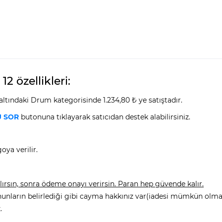
2 özellikleri:
ltındaki Drum kategorisinde 1.234,80 ₺ ye satıştadır.
 SOR
butonuna tıklayarak satıcıdan destek alabilirsiniz.
oya verilir.
rsın, sonra ödeme onayı verirsin. Paran hep güvende kalır.
nunların belirlediği gibi cayma hakkınız var(iadesi mümkün olmay
.