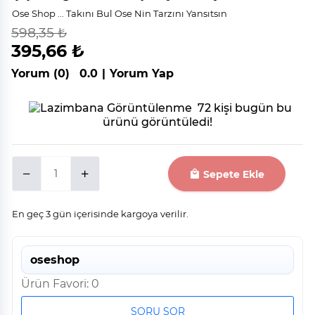
Ose Shop ... Takını Bul Ose Nin Tarzını Yansıtsın
598,35 ₺
indirim
%
34
395,66 ₺
Yorum (0)
0.0
|
Yorum Yap
72 kişi bugün bu
ürünü görüntüledi!
Sepete Ekle
En geç 3 gün içerisinde kargoya verilir.
oseshop
Ürün Favori: 0
SORU SOR