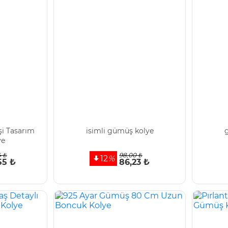
İşi Tasarım
isimli gümüş kolye
g
ye
4 ₺
98,00 ₺
12
%
55 ₺
86,23 ₺