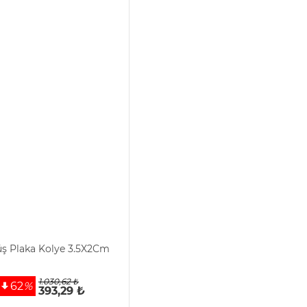
 Plaka Kolye 3.5X2Cm
1.030,62 ₺
62
%
393,29 ₺