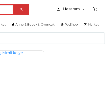
Hesabım
rket
Anne & Bebek & Oyuncak
PetShop
Market