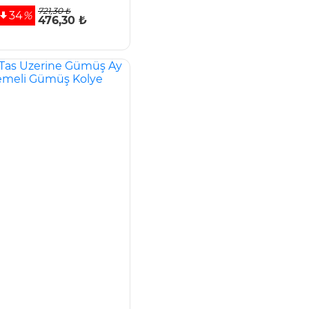
721,30 ₺
34
%
476,30 ₺