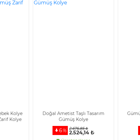
ebek Kolye
Doğal Ametist Taşlı Tasarım
Gümüş
rif Kolye
Gümüş Kolye
2.676,85 ₺
6
%
2.524,14 ₺