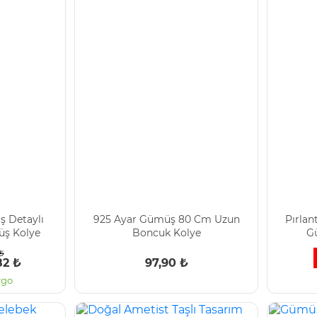
ş Detaylı
925 Ayar Gümüş 80 Cm Uzun
Pırlant
üş Kolye
Boncuk Kolye
G
₺
82 ₺
97,90 ₺
rgo