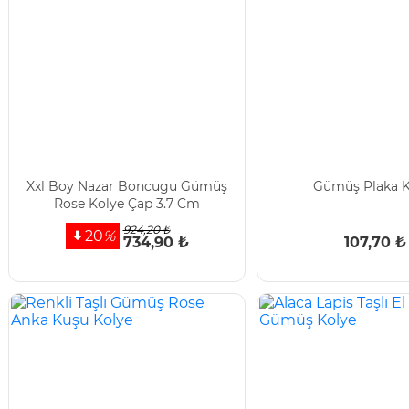
Xxl Boy Nazar Boncugu Gümüş
Gümüş Plaka K
Rose Kolye Çap 3.7 Cm
924,20 ₺
20
%
734,90 ₺
107,70 ₺