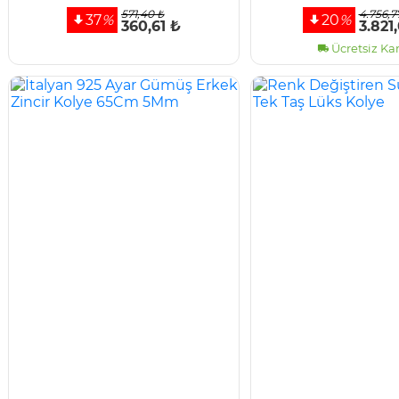
Tasarım
571,40 ₺
4.756,7
37
%
20
%
360,61 ₺
3.821
Ücretsiz Ka