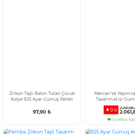
Zirkon Taşlı Balon Tutan Çocuk
Mercan Ve Yeşim.ta
Kolye 925 Ayar Gümüş Renkli
Tasarım.el.isi Güm
2.261,96 
9
%
97,90 ₺
2.061,
Ücretsiz Ka