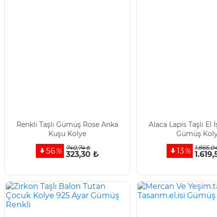
Renkli Taşlı Gümüş Rose Anka
Alaca Lapis Taşlı El 
Kuşu Kolye
Gümüş Kol
740,74 ₺
1.865,0
56
%
13
%
323,30 ₺
1.619,