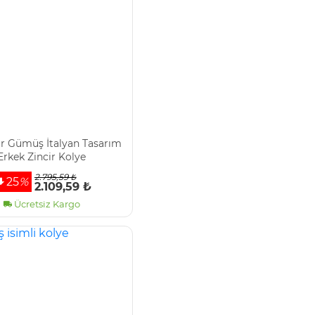
r Gümüş İtalyan Tasarım
Erkek Zincir Kolye
2.795,59 ₺
25
%
2.109,59 ₺
Ücretsiz Kargo