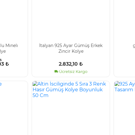
lu Mınelı
İtalyan 925 Ayar Gümüş Erkek
g
lye
Zincir Kolye
₺
03 ₺
2.832,10 ₺
Ücretsiz Kargo