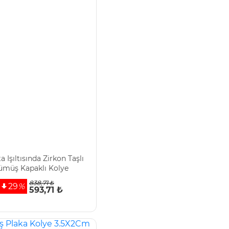
a Işıltısında Zirkon Taşlı
ümüş Kapaklı Kolye
838,71 ₺
29
%
593,71 ₺