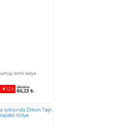
ümüş isimli kolye
98,00 ₺
12
%
86,23 ₺