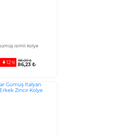
ümüş isimli kolye
98,00 ₺
12
%
86,23 ₺