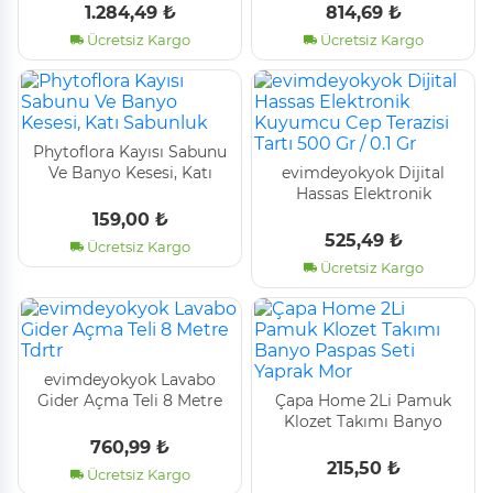
1.284,49 ₺
814,69 ₺
Ücretsiz Kargo
Ücretsiz Kargo
Phytoflora Kayısı Sabunu
Ve Banyo Kesesi, Katı
evimdeyokyok Dijital
Sabunluk
Hassas Elektronik
Kuyumcu Cep Terazisi
159,00 ₺
Tartı 500 Gr / 0.1 Gr
525,49 ₺
Ücretsiz Kargo
Ücretsiz Kargo
evimdeyokyok Lavabo
Gider Açma Teli 8 Metre
Çapa Home 2Li Pamuk
Tdrtr
Klozet Takımı Banyo
Paspas Seti Yaprak Mor
760,99 ₺
215,50 ₺
Ücretsiz Kargo