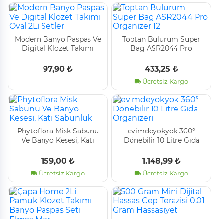
Modern Banyo Paspas Ve
Toptan Bulurum Super
Digital Klozet Takımı
Bag ASR2044 Pro
Oval 2Li Setler
Organizer 12
97,90 ₺
433,25 ₺
Ücretsiz Kargo
Phytoflora Misk Sabunu
evimdeyokyok 360°
Ve Banyo Kesesi, Katı
Dönebilir 10 Litre Gıda
Sabunluk
Organizeri
159,00 ₺
1.148,99 ₺
Ücretsiz Kargo
Ücretsiz Kargo