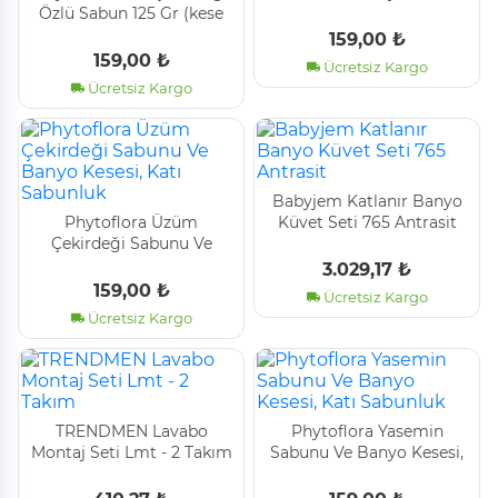
Özlü Sabun 125 Gr (kese
Katı Sabunluk
Ve Sabunluk Hediyeli)
159,00 ₺
159,00 ₺
Ücretsiz Kargo
Ücretsiz Kargo
Babyjem Katlanır Banyo
Phytoflora Üzüm
Küvet Seti̇ 765 Antrasi̇t
Çekirdeği Sabunu Ve
Banyo Kesesi, Katı
3.029,17 ₺
Sabunluk
159,00 ₺
Ücretsiz Kargo
Ücretsiz Kargo
TRENDMEN Lavabo
Phytoflora Yasemin
Montaj Seti Lmt - 2 Takım
Sabunu Ve Banyo Kesesi,
Katı Sabunluk