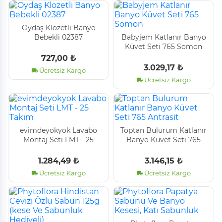
Oydaş Klozetli̇ Banyo
Bebekli̇ 02387
Babyjem Katlanır Banyo
Küvet Seti̇ 765 Somon
727,00 ₺
3.029,17 ₺
Ücretsiz Kargo
Ücretsiz Kargo
evimdeyokyok Lavabo
Toptan Bulurum Katlanır
Montaj Seti LMT - 25
Banyo Küvet Seti 765
Takım
Antrasit
1.284,49 ₺
3.146,15 ₺
Ücretsiz Kargo
Ücretsiz Kargo