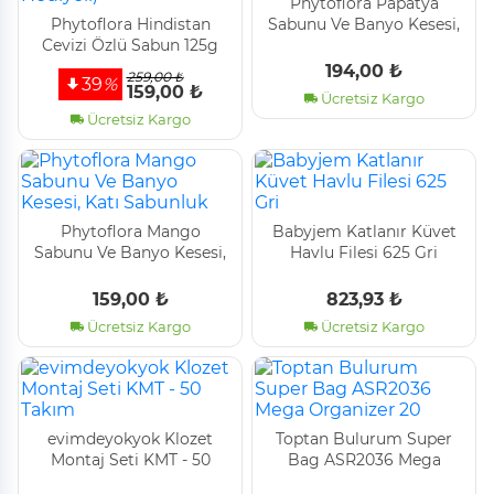
Phytoflora Papatya
Phytoflora Hindistan
Sabunu Ve Banyo Kesesi,
Cevizi Özlü Sabun 125g
Katı Sabunluk
(kese Ve Sabunluk
194,00 ₺
259,00 ₺
39
%
Hediyeli)
159,00 ₺
Ücretsiz Kargo
Ücretsiz Kargo
Phytoflora Mango
Babyjem Katlanır Küvet
Sabunu Ve Banyo Kesesi,
Havlu Fi̇lesi̇ 625 Gri̇
Katı Sabunluk
159,00 ₺
823,93 ₺
Ücretsiz Kargo
Ücretsiz Kargo
evimdeyokyok Klozet
Toptan Bulurum Super
Montaj Seti KMT - 50
Bag ASR2036 Mega
Takım
Organizer 20