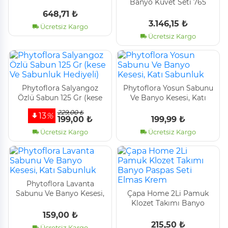
Banyo Küvet Seti 765
Somon
648,71 ₺
3.146,15 ₺
Ücretsiz Kargo
Ücretsiz Kargo
Phytoflora Salyangoz
Phytoflora Yosun Sabunu
Özlü Sabun 125 Gr (kese
Ve Banyo Kesesi, Katı
Ve Sabunluk Hediyeli)
Sabunluk
229,00 ₺
13
%
199,00 ₺
199,99 ₺
Ücretsiz Kargo
Ücretsiz Kargo
Phytoflora Lavanta
Sabunu Ve Banyo Kesesi,
Çapa Home 2Li Pamuk
Katı Sabunluk
Klozet Takımı Banyo
Paspas Seti Elmas Krem
159,00 ₺
215,50 ₺
Ücretsiz Kargo