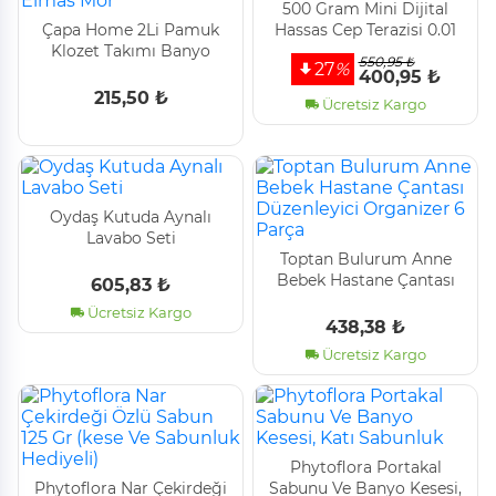
500 Gram Mini Dijital
Çapa Home 2Li Pamuk
Hassas Cep Terazisi 0.01
Klozet Takımı Banyo
Gram Hassasiyet
550,95 ₺
27
%
Paspas Seti Elmas Mor
400,95 ₺
215,50 ₺
Ücretsiz Kargo
Oydaş Kutuda Aynalı
Lavabo Seti̇
Toptan Bulurum Anne
Bebek Hastane Çantası
605,83 ₺
Düzenleyici Organizer 6
Ücretsiz Kargo
Parça
438,38 ₺
Ücretsiz Kargo
Phytoflora Portakal
Phytoflora Nar Çekirdeği
Sabunu Ve Banyo Kesesi,