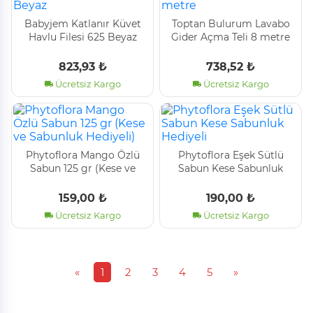
Babyjem Katlanır Küvet
Toptan Bulurum Lavabo
Havlu Fi̇lesi̇ 625 Beyaz
Gider Açma Teli 8 metre
823,93 ₺
738,52 ₺
Ücretsiz Kargo
Ücretsiz Kargo
Phytoflora Mango Özlü
Phytoflora Eşek Sütlü
Sabun 125 gr (Kese ve
Sabun Kese Sabunluk
Sabunluk Hediyeli)
Hediyeli
159,00 ₺
190,00 ₺
Ücretsiz Kargo
Ücretsiz Kargo
«
1
2
3
4
5
»