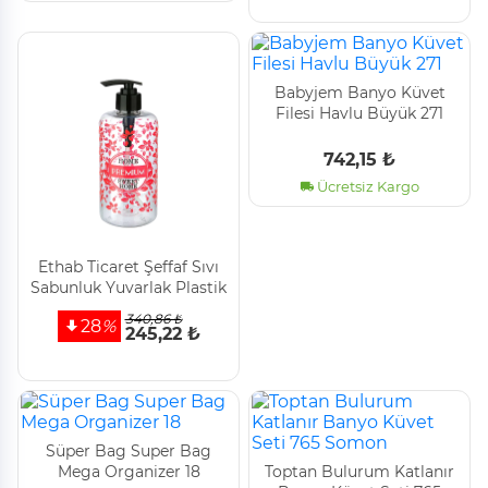
Babyjem Banyo Küvet
Fi̇lesi̇ Havlu Büyük 271
742,15 ₺
Ücretsiz Kargo
Ethab Ti̇caret Şeffaf Sıvı
Sabunluk Yuvarlak Plasti̇k
Pompalı 500 Ml
340,86 ₺
28
%
245,22 ₺
Süper Bag Super Bag
Mega Organizer 18
Toptan Bulurum Katlanır