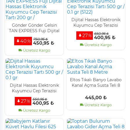
Dijital Hassas Elektronik
Gönder Gönder Gelsin
Kuyumcu Cep Terazisi
TAN EXPRESS Fuji Dijital
Tartı 500 gr / 0.1 gr (5122)
550,95 ₺
27
%
Hassas Elektronik
400,95 ₺
750,95 ₺
40
%
Kuyumcu Cep Terazisi
450,95 ₺
Ücretsiz Kargo
Tartı 200 gr /
Ücretsiz Kargo
Eltos Tıkalı Banyo Lavabo
Dijital Hassas Elektronik
Kanal Açma Susta Teli̇ 8
Kuyumcu Cep Terazisi
Metre
Tartı 500 gr / 0.1 gr
445,00 ₺
550,95 ₺
27
%
400,95 ₺
Ücretsiz Kargo
Ücretsiz Kargo