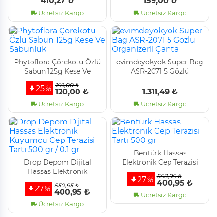
410,27 ₺
159,00 ₺
Ücretsiz Kargo
Ücretsiz Kargo
Phytoflora Çörekotu Özlü
evimdeyokyok Super Bag
Sabun 125g Kese Ve
ASR-2071 5 Gözlü
Sabunluk
Organizerli Çanta
159,00 ₺
25
%
120,00 ₺
1.311,49 ₺
Ücretsiz Kargo
Ücretsiz Kargo
Bentürk Hassas
Drop Depom Dijital
Elektronik Cep Terazisi
Hassas Elektronik
Tartı 500 gr
550,95 ₺
27
%
Kuyumcu Cep Terazisi
400,95 ₺
550,95 ₺
27
%
Tartı 500 gr / 0.1 gr
400,95 ₺
Ücretsiz Kargo
Ücretsiz Kargo