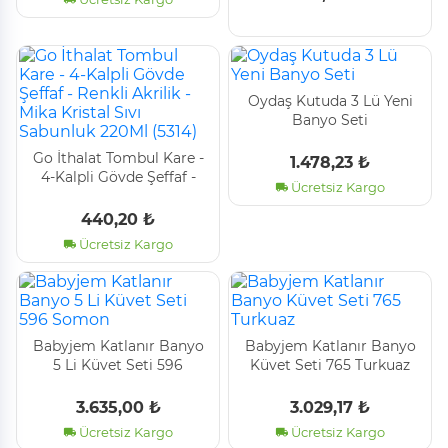
Oydaş Kutuda 3 Lü Yeni̇
Banyo Seti̇
Go İthalat Tombul Kare -
1.478,23 ₺
4-Kalpli̇ Gövde Şeffaf -
Ücretsiz Kargo
Renkli̇ Akri̇li̇k - Mi̇ka
Kri̇stal Sıvı Sabunluk
440,20 ₺
220Ml (5314)
Ücretsiz Kargo
Babyjem Katlanır Banyo
Babyjem Katlanır Banyo
5 Li̇ Küvet Seti̇ 596
Küvet Seti̇ 765 Turkuaz
Somon
3.635,00 ₺
3.029,17 ₺
Ücretsiz Kargo
Ücretsiz Kargo