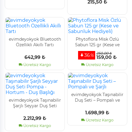
215,50 ₺
evimdeyokyok Bluetooth
Phytoflora Misk Özlü
Özellikli Akıllı Tartı
Sabun 125 gr (Kese ve
Sabunluk Hediyeli)
250,00 ₺
36
%
642,99 ₺
159,00 ₺
Ücretsiz Kargo
Ücretsiz Kargo
evimdeyokyok Taşınabilir
evimdeyokyok Taşınabilir
Duş Seti – Pompalı ve
Şarjlı Seyyar Duş Seti
Şarjlı
Pompa - Hortum - Duş
1.698,99 ₺
Başlığı
2.212,99 ₺
Ücretsiz Kargo
Ücretsiz Kargo