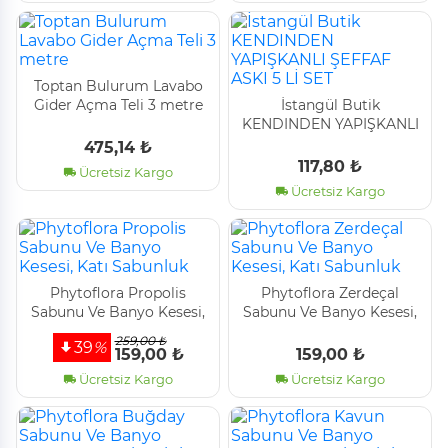
Toptan Bulurum Lavabo
Gider Açma Teli 3 metre
İstangül Butik
KENDINDEN YAPIŞKANLI
ŞEFFAF ASKI 5 Lİ SET
475,14 ₺
117,80 ₺
Ücretsiz Kargo
Ücretsiz Kargo
Phytoflora Propolis
Phytoflora Zerdeçal
Sabunu Ve Banyo Kesesi,
Sabunu Ve Banyo Kesesi,
Katı Sabunluk
Katı Sabunluk
259,00 ₺
39
%
159,00 ₺
159,00 ₺
Ücretsiz Kargo
Ücretsiz Kargo