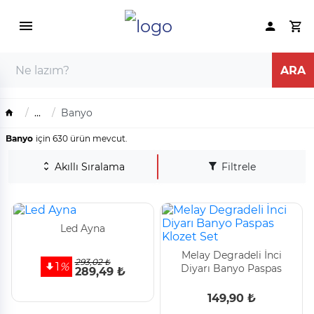
...
Banyo
Banyo
için 630 ürün mevcut.
Akıllı Sıralama
Filtrele
Led Ayna
Melay Degradeli İnci
293,02 ₺
1
%
Diyarı Banyo Paspas
289,49 ₺
Klozet Set
149,90 ₺