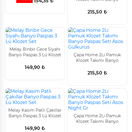
154,35 ₺
Paspas Seti Asos Krem
215,50 ₺
Melay Binbir Gece Siyahı
Banyo Paspas 3 Lü Klozet
Çapa Home 2Li Pamuk
Set
Klozet Takımı Banyo
Paspas Seti Asos
149,90 ₺
Gülkurus
215,50 ₺
Melay Kasım Patlı Çakıllar
Banyo Paspas 3 Lü Klozet
Çapa Home 2Li Pamuk
Set
Klozet Takımı Banyo
Paspas Seti Asos Night Gr
149,90 ₺