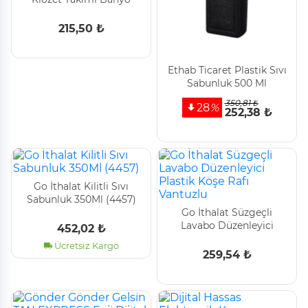
Paspas Seti Asos Somon
215,50 ₺
Ethab Ti̇caret Plasti̇k Sıvı
Sabunluk 500 Ml
350,81 ₺
28
%
252,38 ₺
Go İthalat Ki̇li̇tli̇ Sıvı
Sabunluk 350Ml (4457)
Go İthalat Süzgeçli̇
Lavabo Düzenleyi̇ci̇
452,02 ₺
Plasti̇k Köşe Rafı Vantuzlu
Ücretsiz Kargo
259,54 ₺