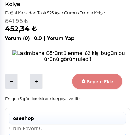
Kolye
Doğal Kalsedon Taşlı 925 Ayar Gümüş Damla Kolye
641,96 ₺
indirim
%
30
452,34 ₺
Yorum (0)
0.0
|
Yorum Yap
62 kişi bugün bu
ürünü görüntüledi!
Sepete Ekle
En geç 3 gün içerisinde kargoya verilir.
oseshop
Ürün Favori: 0