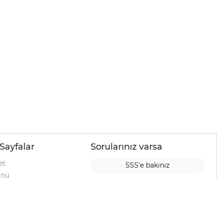
Sayfalar
Sorularınız varsa
et
SSS'e bakınız
ünü
ımı
rı
urup