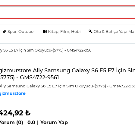
Spor, Outdoor
Kitap, Film, Hobi
Oto & Bahçe Yapı Ma
y S6 E5 E7 İçin Sim Okuyucu-(5775) - GMS4722-9561
gizmurstore Ally Samsung Galaxy S6 E5 E7 İçin S
(5775) - GMS4722-9561
Ally Samsung Galaxy S6 E5 E7 İçi̇n Si̇m Okuyucu-(5775) - Gms4722-95
gizmurstore
424,92 ₺
Yorum (0)
0.0
|
Yorum Yap