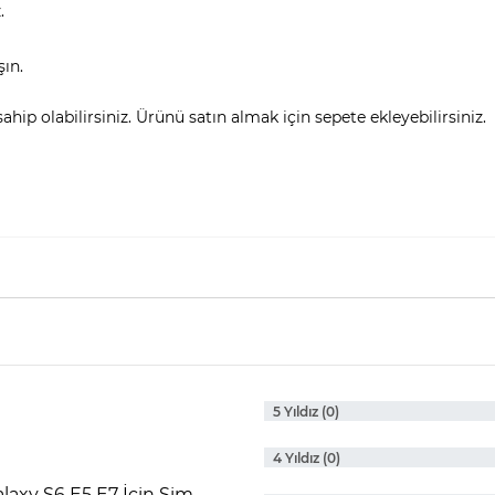
.
şın.
hip olabilirsiniz. Ürünü satın almak için sepete ekleyebilirsiniz.
5 Yıldız (0)
4 Yıldız (0)
laxy S6 E5 E7 İçin Sim