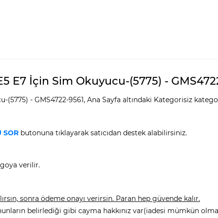
5 E7 İçin Sim Okuyucu-(5775) - GMS4722-9
-(5775) - GMS4722-9561, Ana Sayfa altındaki Kategorisiz katego
 SOR
butonuna tıklayarak satıcıdan destek alabilirsiniz.
goya verilir.
rsın, sonra ödeme onayı verirsin. Paran hep güvende kalır.
nunların belirlediği gibi cayma hakkınız var(iadesi mümkün olmay