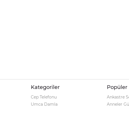
Kategoriler
Popüler 
Cep Telefonu
Ankastre S
Umca Damla
Anneler G
Şarjlı Matkap
Klozet Tak
iPhone 12
Kamp Çadı
Pet Shop
Prospan Ş