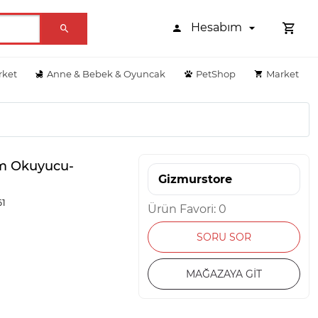
Hesabım
rket
Anne & Bebek & Oyuncak
PetShop
Market
im Okuyucu-
Gizmurstore
61
Ürün Favori: 0
SORU SOR
MAĞAZAYA GİT