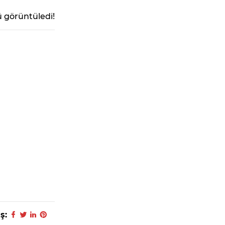
 görüntüledi!
ş: