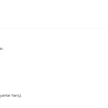
ır.
anlar hariç).