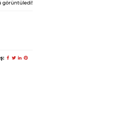
 görüntüledi!
ş: