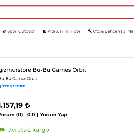
Spor, Outdoor
Kitap, Film, Hobi
Oto & Bahçe Yapı Ma
t
gizmurstore Bu-Bu Games Orbit
Bu-Bu Games Orbi̇t
gizmurstore
1.157,19 ₺
Yorum (0)
0.0
|
Yorum Yap
Ücretsiz kargo