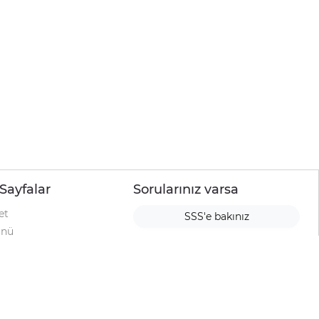
Sayfalar
Sorularınız varsa
et
SSS'e bakınız
ünü
ımı
rı
urup
la