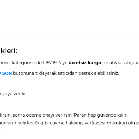
leri:
isiz kategorisinde 1.157,19 ₺ ye
ücretsiz kargo
fırsatıyla satıştad
 SOR
butonuna tıklayarak satıcıdan destek alabilirsiniz.
goya verilir.
rsın, sonra ödeme onayı verirsin. Paran hep güvende kalır.
nunların belirlediği gibi cayma hakkınız var(iadesi mümkün olmay
.