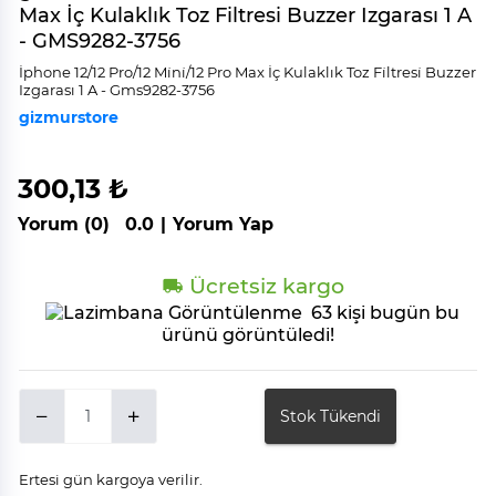
Max İç Kulaklık Toz Filtresi Buzzer Izgarası 1 A
- GMS9282-3756
İphone 12/12 Pro/12 Mi̇ni̇/12 Pro Max İç Kulaklık Toz Fi̇ltresi̇ Buzzer
Izgarası 1 A - Gms9282-3756
gizmurstore
300,13 ₺
Yorum (0)
0.0
|
Yorum Yap
Ücretsiz kargo
63 kişi bugün bu
ürünü görüntüledi!
Stok Tükendi
Ertesi gün kargoya verilir.