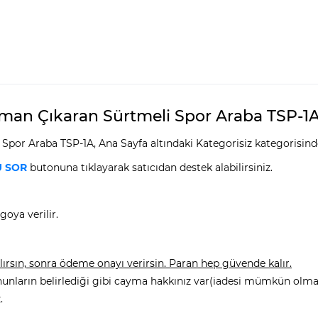
uman Çıkaran Sürtmeli Spor Araba TSP-1A ö
Spor Araba TSP-1A, Ana Sayfa altındaki Kategorisiz kategorisind
 SOR
butonuna tıklayarak satıcıdan destek alabilirsiniz.
goya verilir.
rsın, sonra ödeme onayı verirsin. Paran hep güvende kalır.
nunların belirlediği gibi cayma hakkınız var(iadesi mümkün olmay
.