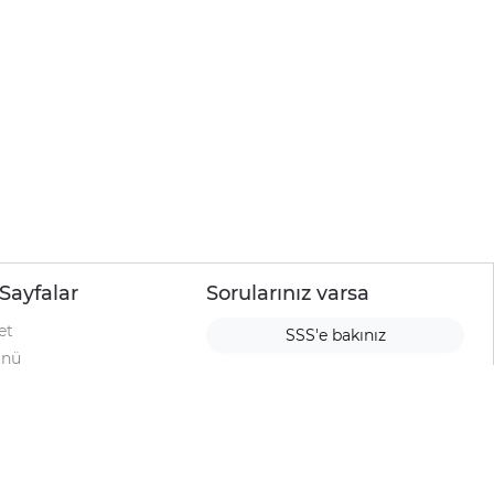
Sayfalar
Sorularınız varsa
et
SSS'e bakınız
ünü
ımı
rı
urup
la