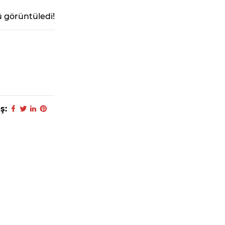
 görüntüledi!
ş: