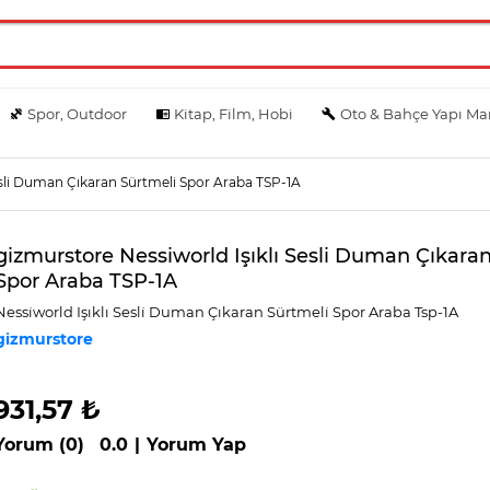
Spor, Outdoor
Kitap, Film, Hobi
Oto & Bahçe Yapı Ma
esli Duman Çıkaran Sürtmeli Spor Araba TSP-1A
gizmurstore Nessiworld Işıklı Sesli Duman Çıkara
Spor Araba TSP-1A
Nessi̇world Işıklı Sesli̇ Duman Çıkaran Sürtmeli̇ Spor Araba Tsp-1A
gizmurstore
931,57 ₺
Yorum (0)
0.0
|
Yorum Yap