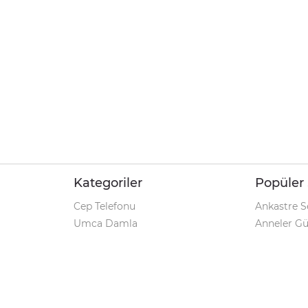
Kategoriler
Popüler 
Cep Telefonu
Ankastre S
Umca Damla
Anneler G
Şarjlı Matkap
Klozet Tak
iPhone 12
Kamp Çadı
Pet Shop
Prospan Ş
Macbook Pro
Umca Dam