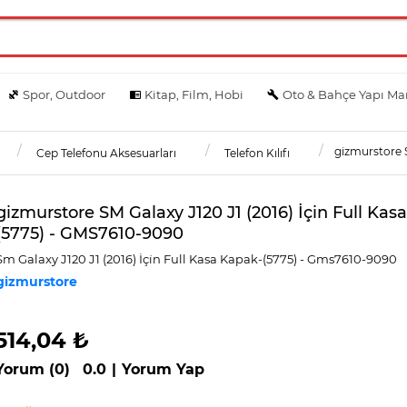
Spor, Outdoor
Kitap, Film, Hobi
Oto & Bahçe Yapı Ma
gizmurstore S
Cep Telefonu Aksesuarları
Telefon Kılıfı
gizmurstore SM Galaxy J120 J1 (2016) İçin Full Kas
(5775) - GMS7610-9090
Sm Galaxy J120 J1 (2016) İçi̇n Full Kasa Kapak-(5775) - Gms7610-9090
gizmurstore
514,04 ₺
Yorum (0)
0.0
|
Yorum Yap