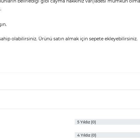
nunların belirlediği gibi cayma hakkınız var(iadesi mümkün olmay
.
şın.
hip olabilirsiniz. Ürünü satın almak için sepete ekleyebilirsiniz.
5 Yıldız (0)
4 Yıldız (0)