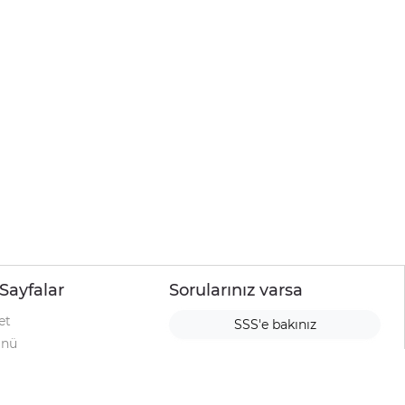
Sayfalar
Sorularınız varsa
et
SSS'e bakınız
ünü
ımı
rı