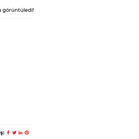
 görüntüledi!
ş: