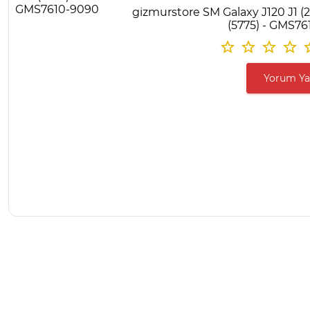
gizmurstore SM Galaxy J120 J1 (2
(5775) - GMS7
Yorum Y