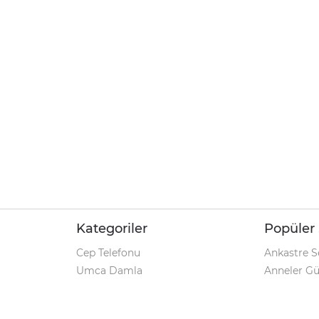
Kategoriler
Popüler 
Cep Telefonu
Ankastre S
Umca Damla
Anneler G
Şarjlı Matkap
Klozet Tak
iPhone 12
Kamp Çadı