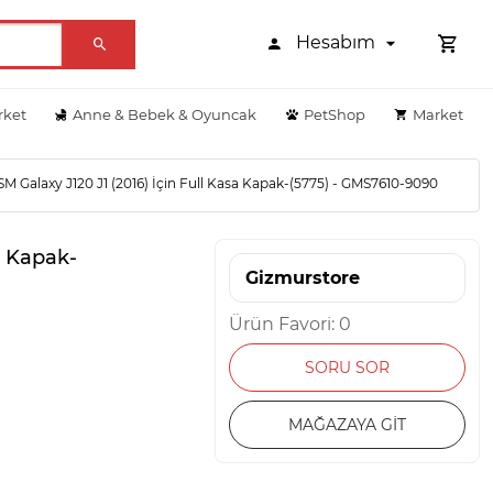
Hesabım
rket
Anne & Bebek & Oyuncak
PetShop
Market
M Galaxy J120 J1 (2016) İçin Full Kasa Kapak-(5775) - GMS7610-9090
a Kapak-
Gizmurstore
Ürün Favori: 0
SORU SOR
MAĞAZAYA GİT