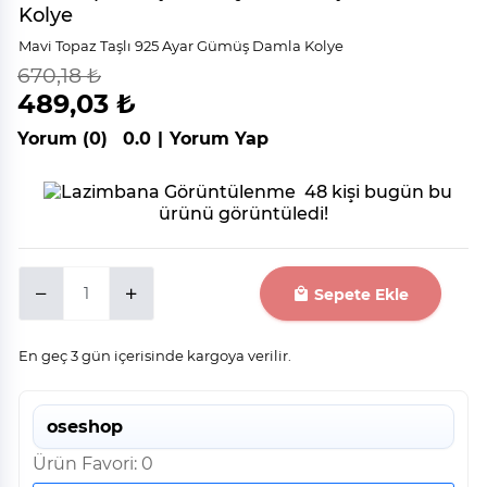
Kolye
Mavi Topaz Taşlı 925 Ayar Gümüş Damla Kolye
670,18 ₺
indirim
%
27
489,03 ₺
Yorum (0)
0.0
|
Yorum Yap
48 kişi bugün bu
ürünü görüntüledi!
Sepete Ekle
En geç 3 gün içerisinde kargoya verilir.
oseshop
Ürün Favori: 0