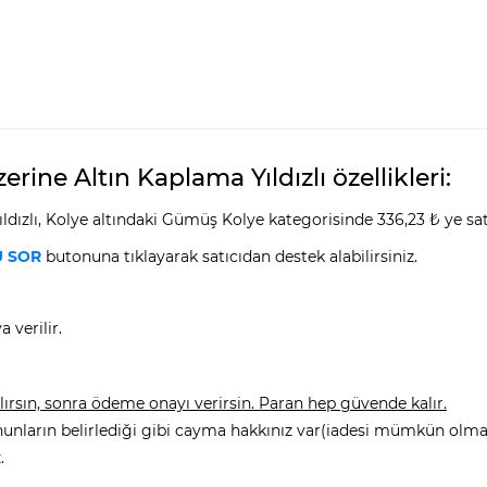
ine Altın Kaplama Yıldızlı özellikleri:
dızlı, Kolye altındaki Gümüş Kolye kategorisinde 336,23 ₺ ye sat
 SOR
butonuna tıklayarak satıcıdan destek alabilirsiniz.
 verilir.
rsın, sonra ödeme onayı verirsin. Paran hep güvende kalır.
nunların belirlediği gibi cayma hakkınız var(iadesi mümkün olmay
.