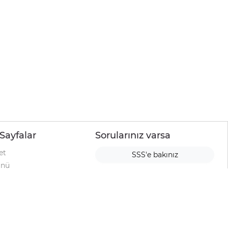
Sayfalar
Sorularınız varsa
et
SSS'e bakınız
ünü
ımı
rı
urup
la