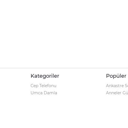
Kategoriler
Popüler 
Cep Telefonu
Ankastre S
Umca Damla
Anneler G
Şarjlı Matkap
Klozet Tak
iPhone 12
Kamp Çadı
Pet Shop
Prospan Ş
Macbook Pro
Umca Dam