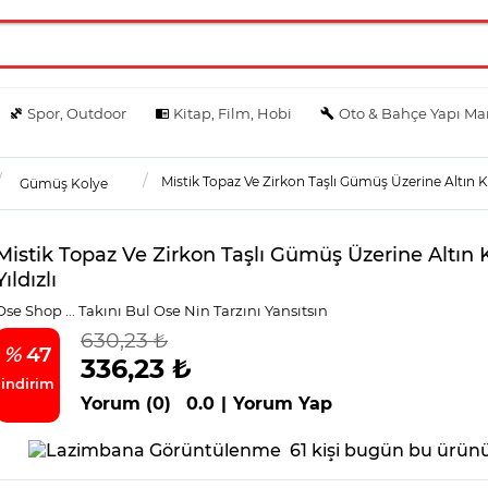
Spor, Outdoor
Kitap, Film, Hobi
Oto & Bahçe Yapı Ma
Mistik Topaz Ve Zirkon Taşlı Gümüş Üzerine Altın K
Gümüş Kolye
Mistik Topaz Ve Zirkon Taşlı Gümüş Üzerine Altın
Yıldızlı
Ose Shop ... Takını Bul Ose Nin Tarzını Yansıtsın
630,23 ₺
%
47
336,23 ₺
indirim
Yorum (0)
0.0
|
Yorum Yap
61 kişi bugün bu ürünü