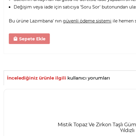
Değişim veya iade için satıcıya 'Soru Sor' butonundan ula
Bu ürüne Lazımbana' nın
güvenli ödeme sistemi
ile hemen sa
Sepete Ekle
İncelediğiniz ürünle ilgili
kullanıcı yorumları
Mistik Topaz Ve Zirkon Taşlı Gü
Yıldızlı