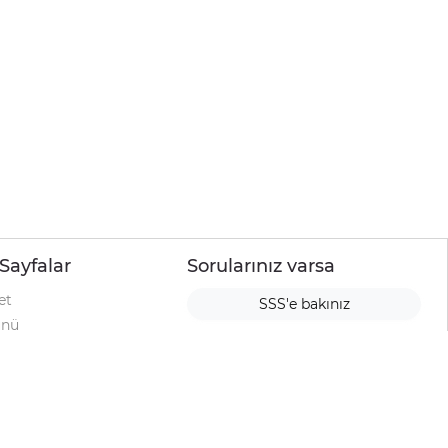
Sayfalar
Sorularınız varsa
et
SSS'e bakınız
ünü
ımı
rı
urup
la