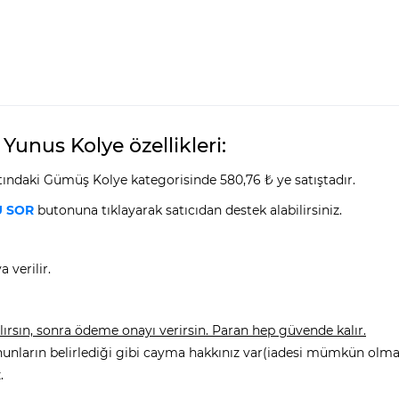
 Yunus Kolye özellikleri:
ltındaki Gümüş Kolye kategorisinde 580,76 ₺ ye satıştadır.
 SOR
butonuna tıklayarak satıcıdan destek alabilirsiniz.
 verilir.
rsın, sonra ödeme onayı verirsin. Paran hep güvende kalır.
nunların belirlediği gibi cayma hakkınız var(iadesi mümkün olmay
.