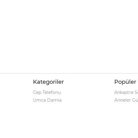
Kategoriler
Popüler 
Cep Telefonu
Ankastre S
Umca Damla
Anneler G
Şarjlı Matkap
Klozet Tak
iPhone 12
Kamp Çadı
Pet Shop
Prospan Ş
Macbook Pro
Umca Dam