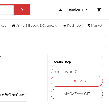
Hesabım
rket
Anne & Bebek & Oyuncak
PetShop
Market
e
e
oseshop
Ürün Favori: 0
SORU SOR
MAĞAZAYA GİT
 görüntüledi!