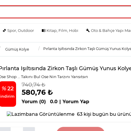
Spor, Outdoor
Kitap, Film, Hobi
Oto & Bahçe Yapı Ma
Pırlanta Işıltısında Zirkon Taşlı Gümüş Yunus Koly
Gümüş Kolye
Pırlanta Işıltısında Zirkon Taşlı Gümüş Yunus Koly
Ose Shop ... Takını Bul Ose Nin Tarzını Yansıtsın
740,74 ₺
%
22
580,76 ₺
indirim
Yorum (0)
0.0
|
Yorum Yap
63 kişi bugün bu ürünü