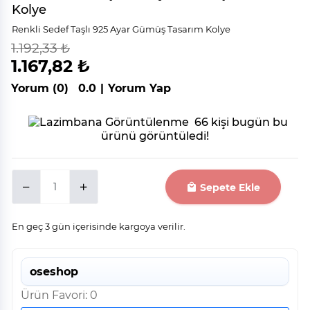
Kolye
Renkli Sedef Taşlı 925 Ayar Gümüş Tasarım Kolye
1.192,33 ₺
indirim
%
2
1.167,82 ₺
Yorum (0)
0.0
|
Yorum Yap
66 kişi bugün bu
ürünü görüntüledi!
Sepete Ekle
En geç 3 gün içerisinde kargoya verilir.
oseshop
Ürün Favori: 0