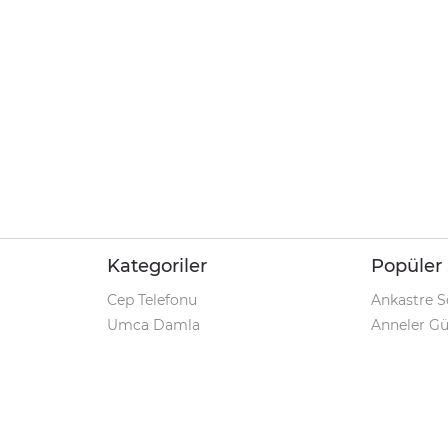
Kategoriler
Popüler 
Cep Telefonu
Ankastre S
Umca Damla
Anneler G
Şarjlı Matkap
Klozet Tak
iPhone 12
Kamp Çadı
Pet Shop
Prospan Ş
Macbook Pro
Umca Dam