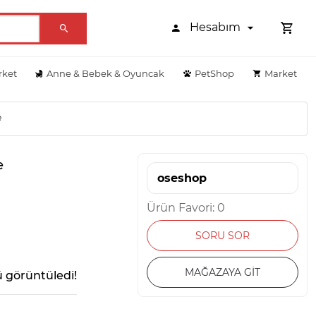
Hesabım
rket
Anne & Bebek & Oyuncak
PetShop
Market
e
e
oseshop
Ürün Favori: 0
SORU SOR
MAĞAZAYA GİT
 görüntüledi!