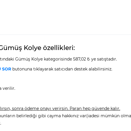
Gümüş Kolye özellikleri:
tındaki Gümüş Kolye kategorisinde 587,02 ₺ ye satıştadır.
 SOR
butonuna tıklayarak satıcıdan destek alabilirsiniz.
verilir.
rsın, sonra ödeme onayı verirsin. Paran hep güvende kalır.
nunların belirlediği gibi cayma hakkınız var(iadesi mümkün olmay
.