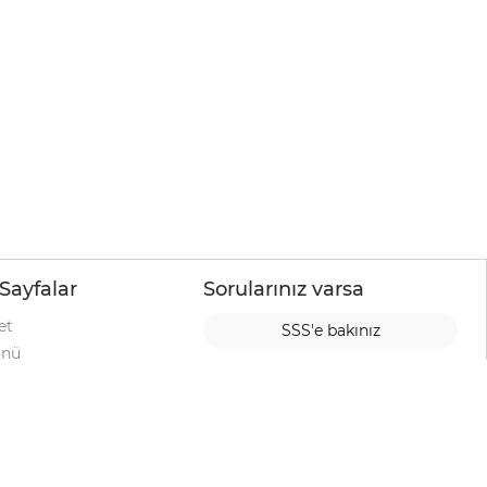
Sayfalar
Sorularınız varsa
et
SSS'e bakınız
ünü
ımı
rı
urup
la