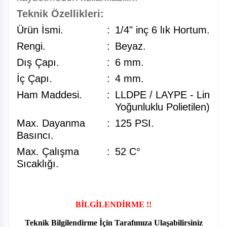
Teknik Özellikleri:
Ürün İsmi.
:
1/4" inç 6 lık Hortum.
Rengi.
:
Beyaz.
Dış Çapı.
:
6 mm.
İç Çapı.
:
4 mm.
Ham Maddesi.
:
LLDPE / LAYPE - Lineer 
Yoğunluklu Polietilen).
Max. Dayanma
:
125 PSI.
Basıncı.
Max. Çalışma
:
52 C°
Sıcaklığı.
BİLGİLENDİRME !!
Teknik Bilgilendirme İçin Tarafımıza Ulaşabilirsiniz