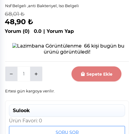
Nsf Belgeli ,anti Bakteriyel, Iso Belgeli
68,01 ₺
indirim
%
28
48,90 ₺
Yorum (0)
0.0
|
Yorum Yap
66 kişi bugün bu
ürünü görüntüledi!
Sepete Ekle
Ertesi gün kargoya verilir.
Sulook
Ürün Favori: 0
SORU SOR