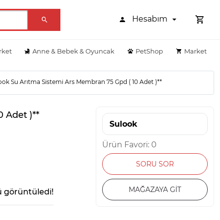
Hesabım
rket
Anne & Bebek & Oyuncak
PetShop
Market
ook Su Arıtma Sistemi Ars Membran 75 Gpd ( 10 Adet )**
 Adet )**
Sulook
Ürün Favori: 0
SORU SOR
MAĞAZAYA GİT
 görüntüledi!