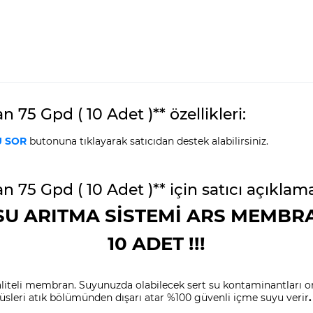
5 Gpd ( 10 Adet )** özellikleri:
 SOR
butonuna tıklayarak satıcıdan destek alabilirsiniz.
75 Gpd ( 10 Adet )** için satıcı açıklam
U ARITMA SİSTEMİ ARS MEMBR
10 ADET !!!
iteli membran. Suyunuzda olabilecek sert su kontaminantları orta
rüsleri atık bölümünden dışarı atar %100 güvenli içme suyu verir
.