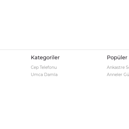
Kategoriler
Popüler 
Cep Telefonu
Ankastre S
Umca Damla
Anneler G
Şarjlı Matkap
Klozet Tak
iPhone 12
Kamp Çadı
Pet Shop
Prospan Ş
Macbook Pro
Umca Dam
Parti Malzemeleri
Korona Tes
Avize Modelleri
Kamp Sand
Geciktirici
Markalar