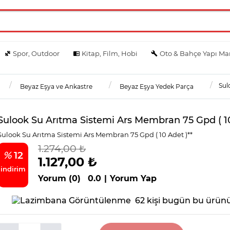
Spor, Outdoor
Kitap, Film, Hobi
Oto & Bahçe Yapı Ma
Sul
Beyaz Eşya ve Ankastre
Beyaz Eşya Yedek Parça
Sulook Su Arıtma Sistemi Ars Membran 75 Gpd ( 10
Sulook Su Arıtma Sistemi Ars Membran 75 Gpd ( 10 Adet )**
1.274,00 ₺
%
12
1.127,00 ₺
indirim
Yorum (0)
0.0
|
Yorum Yap
62 kişi bugün bu ürünü