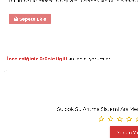
Bu ürüne Lazımbana' nın
güvenli ödeme sistemi
ile hemen sa
Sepete Ekle
İncelediğiniz ürünle ilgili
kullanıcı yorumları
Sulook Su Arıtma Sistemi Ars Mem
Yorum Y