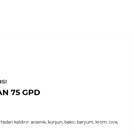
ası
AN 75 GPD
dan kaldırır: arsenik, kurşun, bakır, baryum, krom, cıva,