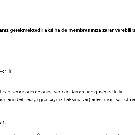
anız gerekmektedir aksi halde membranınıza zarar verebilirsin
erilir.
rsın, sonra ödeme onayı verirsin. Paran hep güvende kalır.
nunların belirlediği gibi cayma hakkınız var(iadesi mümkün olmay
.
şın.