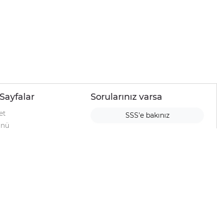
Sayfalar
Sorularınız varsa
et
SSS'e bakınız
ünü
ımı
rı
urup
la
ti
alyesi