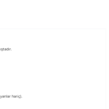
ıştadır.
anlar hariç).