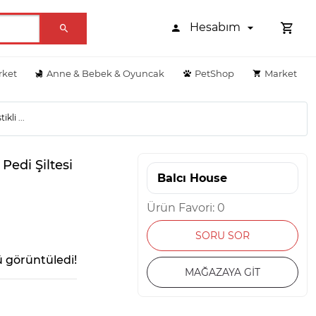
Hesabım
rket
Anne & Bebek & Oyuncak
PetShop
Market
kli ...
Pedi Şiltesi
Balcı House
Ürün Favori: 0
SORU SOR
 görüntüledi!
MAĞAZAYA GİT