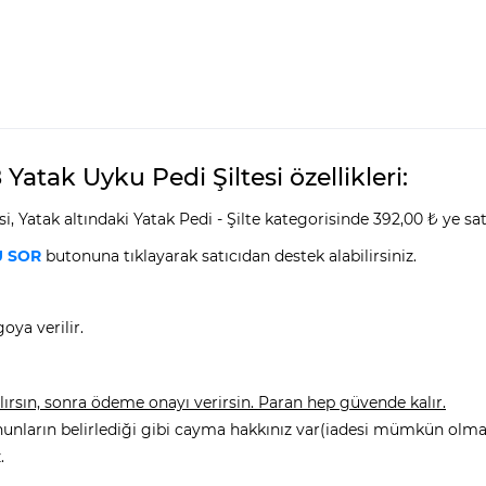
Yatak Uyku Pedi Şiltesi özellikleri:
i, Yatak altındaki Yatak Pedi - Şilte kategorisinde 392,00 ₺ ye sat
 SOR
butonuna tıklayarak satıcıdan destek alabilirsiniz.
oya verilir.
rsın, sonra ödeme onayı verirsin. Paran hep güvende kalır.
nunların belirlediği gibi cayma hakkınız var(iadesi mümkün olmay
.