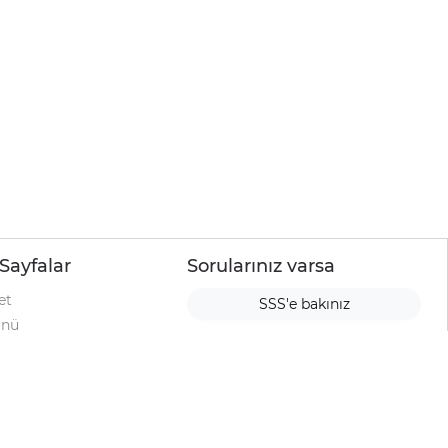
Sayfalar
Sorularınız varsa
et
SSS'e bakınız
ünü
ımı
rı
urup
la