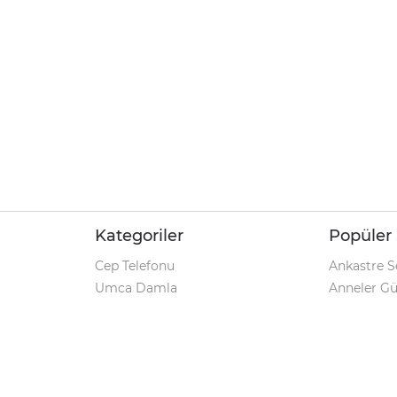
Kategoriler
Popüler 
Cep Telefonu
Ankastre S
Umca Damla
Anneler G
Şarjlı Matkap
Klozet Tak
iPhone 12
Kamp Çadı
Pet Shop
Prospan Ş
Macbook Pro
Umca Dam