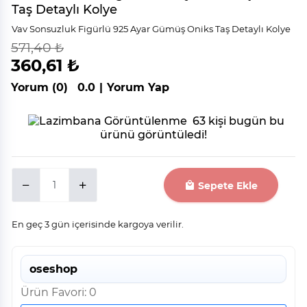
Taş Detaylı Kolye
Vav Sonsuzluk Figürlü 925 Ayar Gümüş Oniks Taş Detaylı Kolye
571,40 ₺
indirim
%
37
360,61 ₺
Yorum (0)
0.0
|
Yorum Yap
63 kişi bugün bu
ürünü görüntüledi!
Sepete Ekle
En geç 3 gün içerisinde kargoya verilir.
oseshop
Ürün Favori: 0