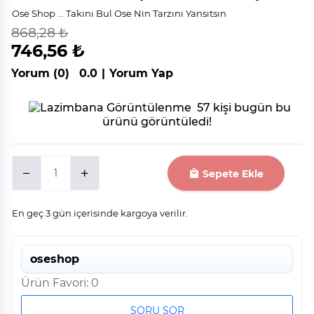
Ose Shop ... Takını Bul Ose Nin Tarzını Yansıtsın
868,28 ₺
indirim
%
14
746,56 ₺
Yorum (0)
0.0
|
Yorum Yap
57 kişi bugün bu
ürünü görüntüledi!
Sepete Ekle
En geç 3 gün içerisinde kargoya verilir.
oseshop
Ürün Favori: 0
SORU SOR