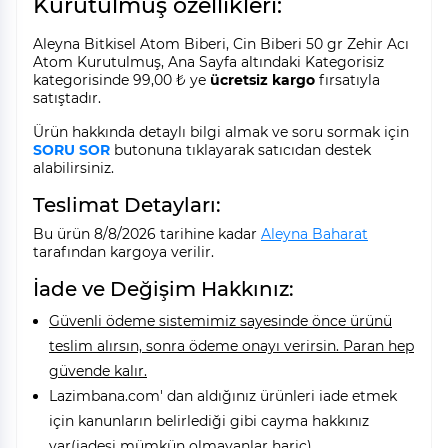
Kurutulmuş özellikleri:
Aleyna Bitkisel Atom Biberi, Cin Biberi 50 gr Zehir Acı
Atom Kurutulmuş, Ana Sayfa altındaki Kategorisiz
kategorisinde 99,00 ₺ ye
ücretsiz kargo
fırsatıyla
satıştadır.
Ürün hakkında detaylı bilgi almak ve soru sormak için
SORU SOR
butonuna tıklayarak satıcıdan destek
alabilirsiniz.
Teslimat Detayları:
Bu ürün 8/8/2026 tarihine kadar
Aleyna Baharat
tarafından kargoya verilir.
İade ve Değişim Hakkınız:
Güvenli ödeme sistemimiz sayesinde önce ürünü
teslim alırsın, sonra ödeme onayı verirsin. Paran hep
güvende kalır.
Lazimbana.com' dan aldığınız ürünleri iade etmek
için kanunların belirlediği gibi cayma hakkınız
var(iadesi mümkün olmayanlar hariç).