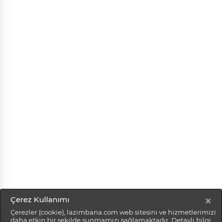
×
Çerez Kullanımı
Çerezler (cookie), lazimbana.com web sitesini ve hizmetlerimizi
daha etkin bir şekilde sunmamızı sağlamaktadır. Detaylı bilgi