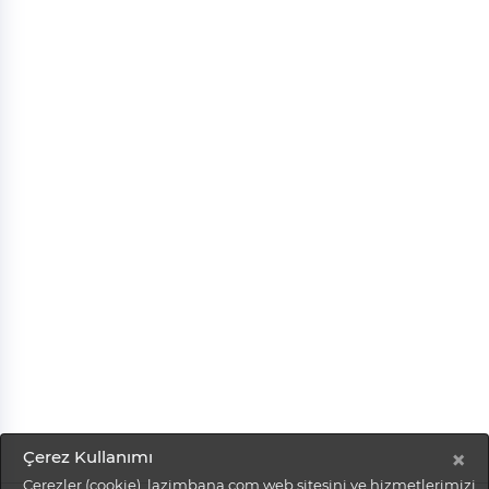
×
Çerez Kullanımı
Çerezler (cookie), lazimbana.com web sitesini ve hizmetlerimizi