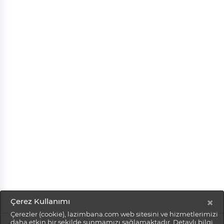
×
Çerez Kullanımı
Çerezler (cookie), lazimbana.com web sitesini ve hizmetlerimizi
daha etkin bir şekilde sunmamızı sağlamaktadır. Detaylı bilgi