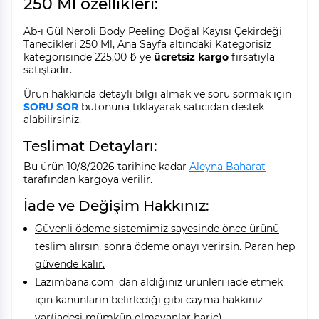
250 Ml özellikleri:
Ab-ı Gül Neroli Body Peeling Doğal Kayısı Çekirdeği
Tanecikleri 250 Ml, Ana Sayfa altındaki Kategorisiz
kategorisinde 225,00 ₺ ye
ücretsiz kargo
fırsatıyla
satıştadır.
Ürün hakkında detaylı bilgi almak ve soru sormak için
SORU SOR
butonuna tıklayarak satıcıdan destek
alabilirsiniz.
Teslimat Detayları:
Bu ürün 10/8/2026 tarihine kadar
Aleyna Baharat
tarafından kargoya verilir.
İade ve Değişim Hakkınız:
Güvenli ödeme sistemimiz sayesinde önce ürünü
teslim alırsın, sonra ödeme onayı verirsin. Paran hep
güvende kalır.
Lazimbana.com' dan aldığınız ürünleri iade etmek
için kanunların belirlediği gibi cayma hakkınız
var(iadesi mümkün olmayanlar hariç).