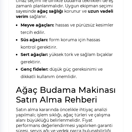
cihaz seçimi ile birlikte budama teknikleri de eş
zamanlı planlanmalıdır. Uygun ekipman seçimi
sayesinde
ağaç sağlığı
korunur ve
uzun vadeli
verim
sağlanır.
Meyve ağaçları:
hassas ve pürüzsüz kesimler
tercih edilir.
Süs ağaçları:
form koruma için hassas
kontrol gerektirir.
Sert ağaçlar:
yüksek tork ve sağlam bıçaklar
gerektirir.
Genç fideler:
düşük güç gereksinimi ve
dikkatli kullanım önemlidir.
Ağaç Budama Makinası
Satın Alma Rehberi
Satın alma kararında öncelikle ihtiyaç analizi
yapılmalı; işlem sıklığı, ağaç türleri ve çalışma
alanı büyüklüğü belirlenmelidir. Fiyat
performans değerlendirmesi yapılırken garanti
süresi, servis ağı ve yedek parça bulunabilirliği