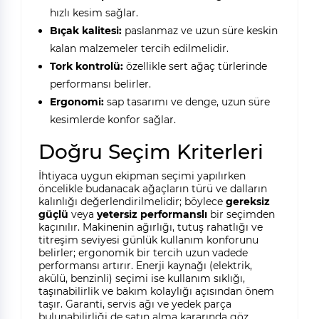
hızlı kesim sağlar.
Bıçak kalitesi:
paslanmaz ve uzun süre keskin
kalan malzemeler tercih edilmelidir.
Tork kontrolü:
özellikle sert ağaç türlerinde
performansı belirler.
Ergonomi:
sap tasarımı ve denge, uzun süre
kesimlerde konfor sağlar.
Doğru Seçim Kriterleri
İhtiyaca uygun ekipman seçimi yapılırken
öncelikle budanacak ağaçların türü ve dalların
kalınlığı değerlendirilmelidir; böylece
gereksiz
güçlü
veya
yetersiz performanslı
bir seçimden
kaçınılır. Makinenin ağırlığı, tutuş rahatlığı ve
titreşim seviyesi günlük kullanım konforunu
belirler; ergonomik bir tercih uzun vadede
performansı artırır. Enerji kaynağı (elektrik,
akülü, benzinli) seçimi ise kullanım sıklığı,
taşınabilirlik ve bakım kolaylığı açısından önem
taşır. Garanti, servis ağı ve yedek parça
bulunabilirliği de satın alma kararında göz