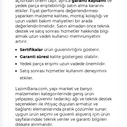
açısından önem taşır; ayrıca
garanti kapsamı
ve
yedek parça erişilebilirliği satın alma kararını
etkiler. Fiyat-performans değerlendirmesi
yaparken malzeme kalitesi, montaj kolaylığı ve
uzun vadeli bakım maliyetleri bir arada
değerlendirilmelidir. Satın almadan önce teknik
destek ve satış sonrası hizmetler hakkında bilgi
almak uzun vadeli kullanıcı memnuniyetini
artırır.
Sertifikalar
ürün güvenilirliğini gösterir.
Garanti süresi
kalite göstergesi olabilir.
Yedek parça erişimi uzun vadede önemlidir.
Satış sonrası hizmetler kullanım deneyimini
etkiler.
LazımBana.com, yapı market ve banyo
malzemeleri kategorilerinde geniş ürün
yelpazesi, güvenilir tedarikçi ağı ve teknik destek
seçenekleri ile ihtiyaç duyulan armatür ve
bağlantı elemanlarında pratik çözümler sunar;
uygun ürün seçimi ve güvenli alışveriş için ürün
sayfalarındaki teknik veriler ve garanti bilgileri
dikkate alınmalıdır.