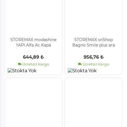
STOREMAX modashine
STOREMAX snShop
YAPI Alfa Ac Kapa
Bagno Smile plus ara
Salmastra Kapak Takım
musluk 1/2-3/8 467437
modascope 1014773
644,89 ₺
956,76 ₺
Ücretsiz Kargo
Ücretsiz Kargo