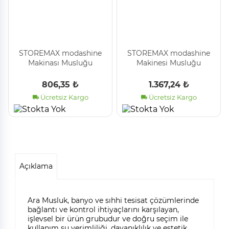
STOREMAX modashine
STOREMAX modashine
Makinası Musluğu
Makinesi Musluğu
modascope 1014773
modascope 1014773
806,35 ₺
1.367,24 ₺
Ücretsiz Kargo
Ücretsiz Kargo
Açıklama
Ara Musluk, banyo ve sıhhi tesisat çözümlerinde
bağlantı ve kontrol ihtiyaçlarını karşılayan,
işlevsel bir ürün grubudur ve doğru seçim ile
kullanım su verimliliği, dayanıklılık ve estetik