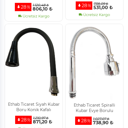
Musluk
738,09 ₺
1.120,48 ₺
28
%
28
%
531,00 ₺
806,10 ₺
Ücretsiz Kargo
Ücretsiz Kargo
Ethab Ti̇caret Si̇yah Kubar
Ethab Ti̇caret Spi̇ralli̇
Boru Koni̇k Kafalı
Kubar Evye Borulu
1.210,97 ₺
1.027,07 ₺
28
%
28
%
871,20 ₺
738,90 ₺