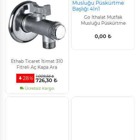
Go İthalat Mutfak
Musluğu Püskürtme
Başlığı 4İn1
0,00 ₺
Ethab Ti̇caret İti̇mat 310
Fi̇treli̇ Aç Kapa Ara
Musluk
1.009,56 ₺
28
%
726,30 ₺
Ücretsiz Kargo