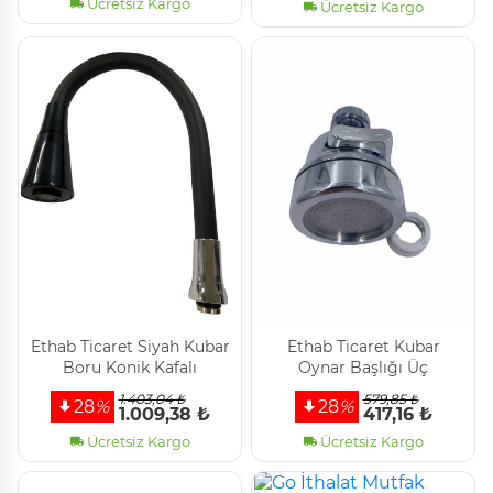
Ücretsiz Kargo
Ücretsiz Kargo
Ethab Ti̇caret Si̇yah Kubar
Ethab Ti̇caret Kubar
Boru Koni̇k Kafalı
Oynar Başlığı Üç
Fonksi̇yonlu
1.403,04 ₺
579,85 ₺
28
%
28
%
1.009,38 ₺
417,16 ₺
Ücretsiz Kargo
Ücretsiz Kargo