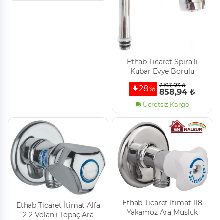
Ethab Ti̇caret Spi̇ralli̇
Kubar Evye Borulu
1.193,93 ₺
28
%
858,94 ₺
Ücretsiz Kargo
Ethab Ti̇caret İti̇mat 118
Ethab Ti̇caret İti̇mat Alfa
Yakamoz Ara Musluk
212 Volanlı Topaç Ara