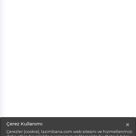
×
Çerez Kullanımı
Çerezler (cookie), lazimbana.com web sitesini ve hizmetlerimizi