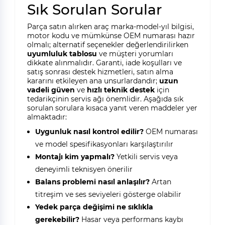
Sık Sorulan Sorular
Parça satın alırken araç marka-model-yıl bilgisi,
motor kodu ve mümkünse OEM numarası hazır
olmalı; alternatif seçenekler değerlendirilirken
uyumluluk tablosu
ve müşteri yorumları
dikkate alınmalıdır. Garanti, iade koşulları ve
satış sonrası destek hizmetleri, satın alma
kararını etkileyen ana unsurlardandır;
uzun
vadeli güven
ve
hızlı teknik destek
için
tedarikçinin servis ağı önemlidir. Aşağıda sık
sorulan sorulara kısaca yanıt veren maddeler yer
almaktadır:
Uygunluk nasıl kontrol edilir?
OEM numarası
ve model spesifikasyonları karşılaştırılır
Montajı kim yapmalı?
Yetkili servis veya
deneyimli teknisyen önerilir
Balans problemi nasıl anlaşılır?
Artan
titreşim ve ses seviyeleri gösterge olabilir
Yedek parça değişimi ne sıklıkla
gerekebilir?
Hasar veya performans kaybı