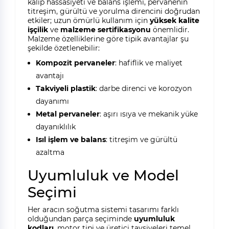
kalıp hassasiyeti ve balans işlemi, pervanenin
titreşim, gürültü ve yorulma direncini doğrudan
etkiler; uzun ömürlü kullanım için
yüksek kalite
işçilik
ve
malzeme sertifikasyonu
önemlidir.
Malzeme özelliklerine göre tipik avantajlar şu
şekilde özetlenebilir:
Kompozit pervaneler
: hafiflik ve maliyet
avantajı
Takviyeli plastik
: darbe direnci ve korozyon
dayanımı
Metal pervaneler
: aşırı ısıya ve mekanik yüke
dayanıklılık
Isıl işlem ve balans
: titreşim ve gürültü
azaltma
Uyumluluk ve Model
Seçimi
Her aracın soğutma sistemi tasarımı farklı
olduğundan parça seçiminde
uyumluluk
kodları
, motor tipi ve üretici tavsiyeleri temel