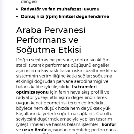
dengesi
Radyatör ve fan muhafazası uyumu
Dönüş hızı (rpm) limitsel değerlendirme
Araba Pervanesi
Performans ve
Soğutma Etkisi
Doğru seçilmiş bir pervane, motor sıcaklığını
stabil tutarak performans düşüşünü engeller,
aşırı ısınma kaynaklı hasar riskini azaltır ve klima
sisteminin verimliliğine katkı sağlar; soğutma
etkinliği doğrudan pervane aerodinamiği ve
balans kalitesiyle ilişkilidir.
Isı transferi
optimizasyonu
için fanın hava akış profili ve
radyatör yüzeyi etkileşimi değerlendirilerek
uygun kanat geometrisi tercih edilmelidir,
böylece hem düşük hızda hem de yüksek yük
koşullarında yeterli soğutma sağlanır. Gürültü
seviyesini düşürmek amacıyla yapılan tasarım
iyileştirmeleri ve hassas balans işlemleri,
konfor
ve
uzun ömür
açısından önemlidir; performans