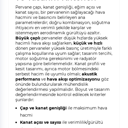
Pervane çapı, kanat genişliği, eğim açısı ve
kanat sayısı, bir pervanenin sağlayacağı hava
hacmini ve basıncını belirleyen ana
parametrelerdir; doğru kombinasyon, soğutma
ihtiyacını en verimli şekilde karşılar ve
istenmeyen aerodinamik gürültüyü azaltır.
Büyük çaplı
pervaneler düşük hızlarda yüksek
hacimli hava akışı sağlarken,
küçük ve hızlı
dönen pervaneler yüksek basınç üretimiyle farklı
çalışma koşullarına uyum sağlar; tasarım tercihi,
motor soğutma gereksinimi ve radyatör
yapısına göre belirlenmelidir. Kanat profili ve
kesit tasarımı, ayrıca motor bölmesindeki
serbest hacim ile uyumlu olmalı;
akustik
performans
ve
hava akışı optimizasyonu
göz
önünde bulundurularak mühendislik
değerlendirmesi yapılmalıdır. Boyut ve tasarım
değerlendirmesinde kontrol edilecek kriterler
şunlardır:
Çap ve kanat genişliği
ile maksimum hava
hacmi
Kanat açısı ve sayısı
ile verimlilik/gürültü