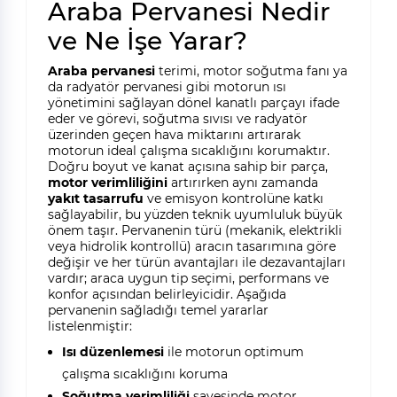
Araba Pervanesi Nedir
ve Ne İşe Yarar?
Araba pervanesi
terimi, motor soğutma fanı ya
da radyatör pervanesi gibi motorun ısı
yönetimini sağlayan dönel kanatlı parçayı ifade
eder ve görevi, soğutma sıvısı ve radyatör
üzerinden geçen hava miktarını artırarak
motorun ideal çalışma sıcaklığını korumaktır.
Doğru boyut ve kanat açısına sahip bir parça,
motor verimliliğini
artırırken aynı zamanda
yakıt tasarrufu
ve emisyon kontrolüne katkı
sağlayabilir, bu yüzden teknik uyumluluk büyük
önem taşır. Pervanenin türü (mekanik, elektrikli
veya hidrolik kontrollü) aracın tasarımına göre
değişir ve her türün avantajları ile dezavantajları
vardır; araca uygun tip seçimi, performans ve
konfor açısından belirleyicidir. Aşağıda
pervanenin sağladığı temel yararlar
listelenmiştir:
Isı düzenlemesi
ile motorun optimum
çalışma sıcaklığını koruma
Soğutma verimliliği
sayesinde motor