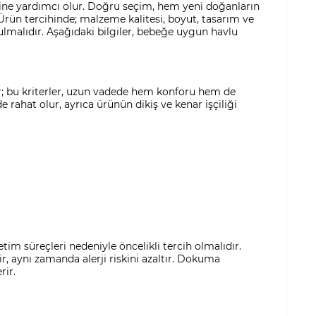
sine yardımcı olur. Doğru seçim, hem yeni doğanların
Ürün tercihinde; malzeme kalitesi, boyut, tasarım ve
rulmalıdır. Aşağıdaki bilgiler, bebeğe uygun havlu
dir; bu kriterler, uzun vadede hem konforu hem de
ahat olur, ayrıca ürünün dikiş ve kenar işçiliği
im süreçleri nedeniyle öncelikli tercih olmalıdır.
ir, aynı zamanda alerji riskini azaltır. Dokuma
rir.