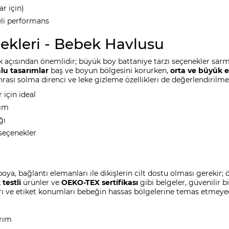
ar için)
eli performans
ekleri - Bebek Havlusu
lik açısından önemlidir; büyük boy battaniye tarzı seçenekler sa
lu tasarımlar
baş ve boyun bölgesini korurken,
orta ve büyük e
ası solma direnci ve leke gizleme özellikleri de değerlendirilmel
 için ideal
nım
ğı
 seçenekler
boya, bağlantı elemanları ile dikişlerin cilt dostu olması gerekir;
testli
ürünler ve
OEKO-TEX sertifikası
gibi belgeler, güvenilir bi
ı ve etiket konumları bebeğin hassas bölgelerine temas etmeyec
arım