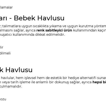
ulamalar
arı - Bebek Havlusu
; talimatlara uygun sıcaklıkta yıkama ve uygun kurutma yöntem
almasını sağlar, ayrıca
renk sabitleyici ürün
kullanımından kaçınm
uşatıcı kullanımında dikkat edilmelidir.
lir
dilmeli
ek Havlusu
havlular, hem işlevsel hem de estetik bir hediye alternatifi suna
 veya tarih işleme ile anlamlı bir dokunuş sağlar, ayrıca
hepsi bi
utulmamalıdır.
nozu