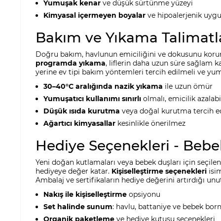
Yumuşak kenar
ve düşük sürtünme yüzeyi
Kimyasal içermeyen boyalar
ve hipoalerjenik uyg
Bakım ve Yıkama Talimatl
Doğru bakım, havlunun emiciliğini ve dokusunu korur
programda yıkama
, liflerin daha uzun süre sağlam k
yerine ev tipi bakım yöntemleri tercih edilmeli ve yum
30–40°C aralığında nazik yıkama
ile uzun ömür
Yumuşatıcı kullanımı sınırlı
olmalı, emicilik azalabi
Düşük ısıda kurutma
veya doğal kurutma tercih e
Ağartıcı kimyasallar
kesinlikle önerilmez
Hediye Seçenekleri - Beb
Yeni doğan kutlamaları veya bebek duşları için seçilen 
hediyeye değer katar.
Kişiselleştirme seçenekleri
isim
Ambalaj ve sertifikaların hediye değerini artırdığı un
Nakış ile kişiselleştirme
opsiyonu
Set halinde sunum
: havlu, battaniye ve bebek bor
Organik paketleme
ve hediye kutusu seçenekleri