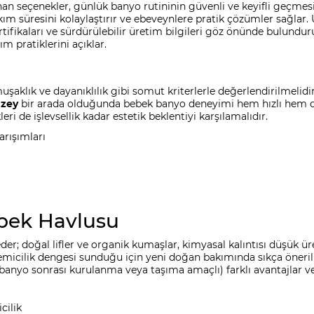
an seçenekler, günlük banyo rutininin güvenli ve keyifli geçme
ım süresini kolaylaştırır ve ebeveynlere pratik çözümler sağlar. 
rtifikaları ve sürdürülebilir üretim bilgileri göz önünde bulundu
m pratiklerini açıklar.
umuşaklık ve dayanıklılık gibi somut kriterlerle değerlendirilmeli
üzey
bir arada olduğunda bebek banyo deneyimi hem hızlı hem de r
i de işlevsellik kadar estetik beklentiyi karşılamalıdır.
rışımları
bek Havlusu
r; doğal lifler ve organik kumaşlar, kimyasal kalıntısı düşük üret
ve emicilik dengesi sunduğu için yeni doğan bakımında sıkça öneril
nyo sonrası kurulanma veya taşıma amaçlı) farklı avantajlar ve
cilik