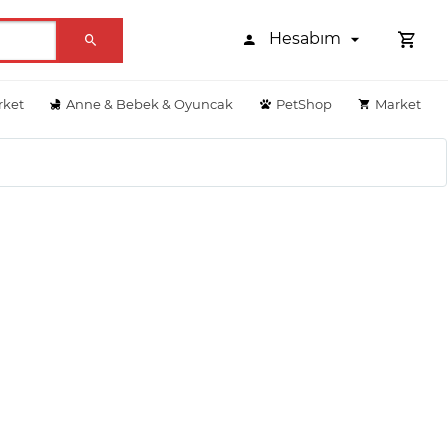
Hesabım
rket
Anne & Bebek & Oyuncak
PetShop
Market