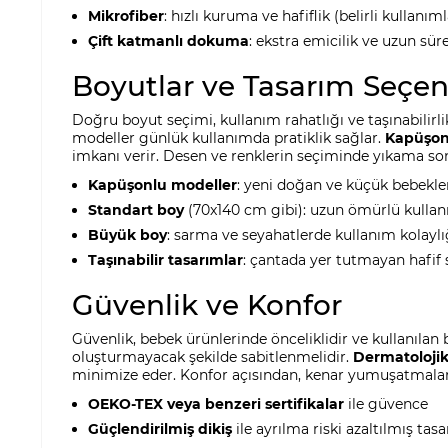
Mikrofiber
: hızlı kuruma ve hafiflik (belirli kullanıml
Çift katmanlı dokuma
: ekstra emicilik ve uzun sür
Boyutlar ve Tasarım Seçen
Doğru boyut seçimi, kullanım rahatlığı ve taşınabilir
modeller günlük kullanımda pratiklik sağlar.
Kapüşon
imkanı verir. Desen ve renklerin seçiminde yıkama sonr
Kapüşonlu modeller
: yeni doğan ve küçük bebekler
Standart boy
(70x140 cm gibi): uzun ömürlü kulla
Büyük boy
: sarma ve seyahatlerde kullanım kolaylı
Taşınabilir tasarımlar
: çantada yer tutmayan hafif
Güvenlik ve Konfor
Güvenlik, bebek ürünlerinde önceliklidir ve kullanılan 
oluşturmayacak şekilde sabitlenmelidir.
Dermatolojik 
minimize eder. Konfor açısından, kenar yumuşatmalar
OEKO-TEX veya benzeri sertifikalar
ile güvence
Güçlendirilmiş dikiş
ile ayrılma riski azaltılmış tas