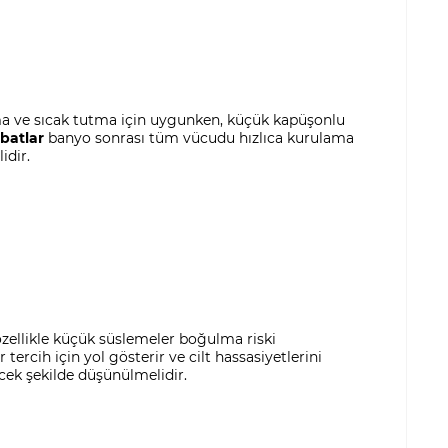
rma ve sıcak tutma için uygunken, küçük kapüşonlu
batlar
banyo sonrası tüm vücudu hızlıca kurulama
idir.
 özellikle küçük süslemeler boğulma riski
r tercih için yol gösterir ve cilt hassasiyetlerini
ek şekilde düşünülmelidir.