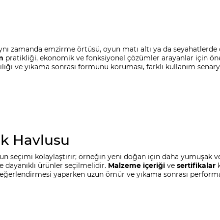
aynı zamanda emzirme örtüsü, oyun matı altı ya da seyahatlerde ör
m
pratikliği, ekonomik ve fonksiyonel çözümler arayanlar için önem
ılığı ve yıkama sonrası formunu koruması, farklı kullanım senary
ek Havlusu
gun seçimi kolaylaştırır; örneğin yeni doğan için daha yumuşak v
 dayanıklı ürünler seçilmelidir.
Malzeme içeriği
ve
sertifikalar
k
s değerlendirmesi yaparken uzun ömür ve yıkama sonrası perfor