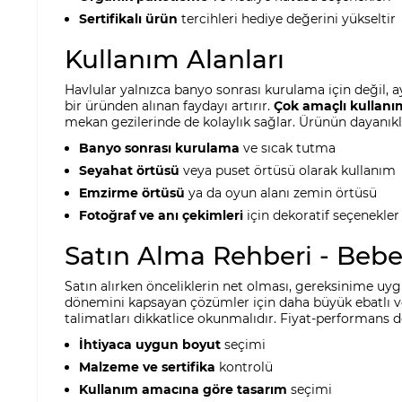
Sertifikalı ürün
tercihleri hediye değerini yükseltir
Kullanım Alanları
Havlular yalnızca banyo sonrası kurulama için değil, 
bir üründen alınan faydayı artırır.
Çok amaçlı kullanı
mekan gezilerinde de kolaylık sağlar. Ürünün dayanıkl
Banyo sonrası kurulama
ve sıcak tutma
Seyahat örtüsü
veya puset örtüsü olarak kullanım
Emzirme örtüsü
ya da oyun alanı zemin örtüsü
Fotoğraf ve anı çekimleri
için dekoratif seçenekler
Satın Alma Rehberi - Beb
Satın alırken önceliklerin net olması, gereksinime uy
dönemini kapsayan çözümler için daha büyük ebatlı ve
talimatları dikkatlice okunmalıdır. Fiyat-performan
İhtiyaca uygun boyut
seçimi
Malzeme ve sertifika
kontrolü
Kullanım amacına göre tasarım
seçimi