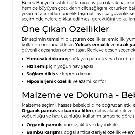
Bebek Banyo Tekstili bağlamına uygun olarak hazırlan
hem de büyüyen çocukların cilt sağlığını korurken bak
yıkama talimatları öncelik taşımalı, ayrıca güvenlik se
seçiminde nelere dikkat edilmesi gerektiğini ve kullanı
Öne Çıkan Özellikler
Bir seçimin temelini oluşturan özellikler, emicilik, y
kullanım ömrünü etkiler.
Yüksek emicilik
ve
nazik y
güvenlik açısından önem taşır. Renk ve desen seçenekler
Yumuşak dokunuş
sağlayan pamuk veya bambu ka
Hızlı emiş
için yoğun hav yapısı
Sağlam dikiş
ve kopma direnci
Hipoalerjenik özellik
ve azami konfor
Malzeme ve Dokuma - Be
Malzeme seçimi, hassas bebek cildine doğrudan etki ede
Organik pamuk
ve
bambu lifleri
, nefes alabilirlik 
yoğunluğu ve hav uzunluğu, kullanım amacına göre (ba
Organik pamuk
: yumuşaklık ve dayanıklılık
Bambu karışımı
: doğal antibakteriyel özellik ve emi