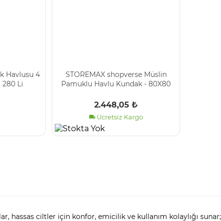
ek Havlusu 4
STOREMAX shopverse Müslin
 280 Li
Pamuklu Havlu Kundak - 80X80
cm Bebek Havlusu - Ultra Yumuşak
ve Emici trendflick 1
2.448,05 ₺
Ücretsiz Kargo
r, hassas ciltler için konfor, emicilik ve kullanım kolaylığı sun