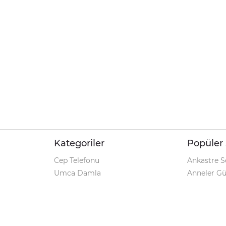
Kategoriler
Popüler 
Cep Telefonu
Ankastre S
Umca Damla
Anneler G
Şarjlı Matkap
Klozet Tak
iPhone 12
Kamp Çadı
Pet Shop
Prospan Ş
Macbook Pro
Umca Dam