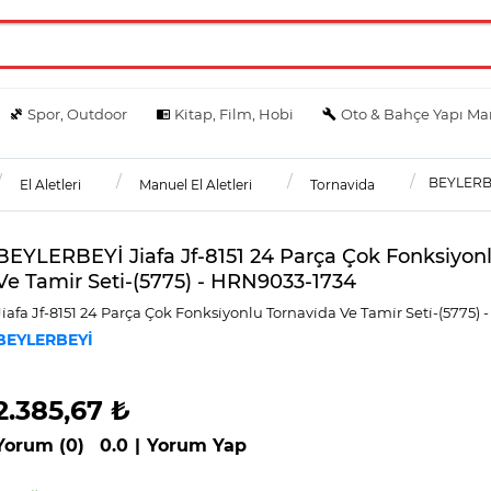
Spor, Outdoor
Kitap, Film, Hobi
Oto & Bahçe Yapı Ma
BEYLERBEY
El Aletleri
Manuel El Aletleri
Tornavida
BEYLERBEYİ Jiafa Jf-8151 24 Parça Çok Fonksiyon
Ve Tamir Seti-(5775) - HRN9033-1734
Ji̇afa Jf-8151 24 Parça Çok Fonksi̇yonlu Tornavi̇da Ve Tami̇r Seti̇-(5775)
BEYLERBEYİ
2.385,67 ₺
Yorum (0)
0.0
|
Yorum Yap