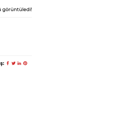
 görüntüledi!
ş: