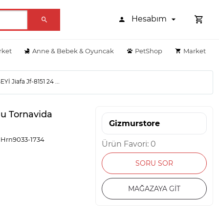
Hesabım
rket
Anne & Bebek & Oyuncak
PetShop
Market
İ Jiafa Jf-8151 24 ...
lu Tornavida
Gizmurstore
 - Hrn9033-1734
Ürün Favori: 0
SORU SOR
MAĞAZAYA GİT