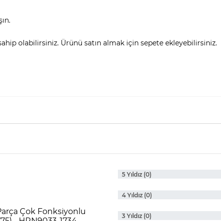
şın.
hip olabilirsiniz. Ürünü satın almak için sepete ekleyebilirsiniz.
5 Yıldız (0)
4 Yıldız (0)
 Parça Çok Fonksiyonlu
3 Yıldız (0)
775) - HRN9033-1734