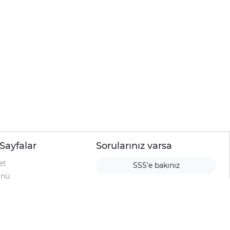
Sayfalar
Sorularınız varsa
et
SSS'e bakınız
ünü
ımı
rı
urup
la