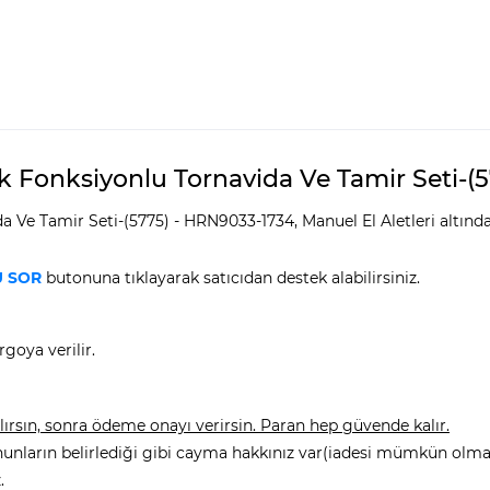
 Fonksiyonlu Tornavida Ve Tamir Seti-(57
 Ve Tamir Seti-(5775) - HRN9033-1734, Manuel El Aletleri altınd
 SOR
butonuna tıklayarak satıcıdan destek alabilirsiniz.
goya verilir.
rsın, sonra ödeme onayı verirsin. Paran hep güvende kalır.
nunların belirlediği gibi cayma hakkınız var(iadesi mümkün olmay
.