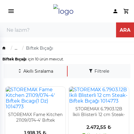
...
Biftek Bıçağı
Biftek Bıçağı
için 10 ürün mevcut.
Akıllı Sıralama
Filtrele
STOREMAX 6.7903.12B
STOREMAX Fame Kitchen
İkili Blisterli 12 cm Steak-
21109/074-4' Bıftek
Biftek Bıçağı 1014773
Bıcagı(1 Dz) 1014773
2.472,55 ₺
1.918,15 ₺