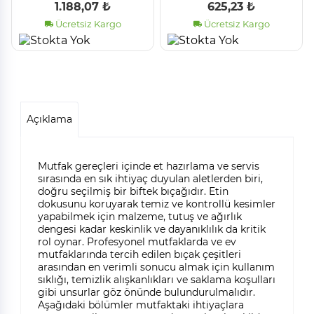
1014773
1.188,07 ₺
625,23 ₺
Ücretsiz Kargo
Ücretsiz Kargo
Açıklama
Mutfak gereçleri içinde et hazırlama ve servis
sırasında en sık ihtiyaç duyulan aletlerden biri,
doğru seçilmiş bir biftek bıçağıdır. Etin
dokusunu koruyarak temiz ve kontrollü kesimler
yapabilmek için malzeme, tutuş ve ağırlık
dengesi kadar keskinlik ve dayanıklılık da kritik
rol oynar. Profesyonel mutfaklarda ve ev
mutfaklarında tercih edilen bıçak çeşitleri
arasından en verimli sonucu almak için kullanım
sıklığı, temizlik alışkanlıkları ve saklama koşulları
gibi unsurlar göz önünde bulundurulmalıdır.
Aşağıdaki bölümler mutfaktaki ihtiyaçlara