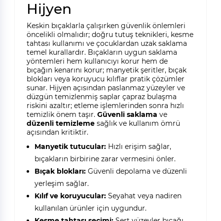
Hijyen
Keskin bıçaklarla çalışırken güvenlik önlemleri
öncelikli olmalıdır; doğru tutuş teknikleri, kesme
tahtası kullanımı ve çocuklardan uzak saklama
temel kurallardır. Bıçakların uygun saklama
yöntemleri hem kullanıcıyı korur hem de
bıçağın kenarını korur; manyetik şeritler, bıçak
blokları veya koruyucu kılıflar pratik çözümler
sunar. Hijyen açısından paslanmaz yüzeyler ve
düzgün temizlenmiş saplar çapraz bulaşma
riskini azaltır; etleme işlemlerinden sonra hızlı
temizlik önem taşır.
Güvenli saklama
ve
düzenli temizleme
sağlık ve kullanım ömrü
açısından kritiktir.
Manyetik tutucular:
Hızlı erişim sağlar,
bıçakların birbirine zarar vermesini önler.
Bıçak blokları:
Güvenli depolama ve düzenli
yerleşim sağlar.
Kılıf ve koruyucular:
Seyahat veya nadiren
kullanılan ürünler için uygundur.
Kesme tahtası seçimi:
Sert yüzeyler bıçağı