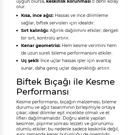
uygun olursa,
keskinlik korunması
o denli kolay
olur.
Kısa, ince ağız:
Hassas ve ince dilimleme
sağlar, biftek servisleri için idealdir.
Sırt kalınlığı:
Ağırlık dağılımını etkiler; dengeli
bir sırt, kontrolü artırır.
Kenar geometrisi:
Hem kesme verimini hem
de uzun süreli bileme performansını etkiler.
Uç şekli:
İnce uçlar hassas işler için avantaj
sunar, daha geniş uçlar dayanıklılığı artırır.
Biftek Bıçağı ile Kesme
Performansı
Kesme performansı, bıçağın malzemesi, bileme
durumu ve ağız tasarımının birleşimiyle ortaya
çıkar; ideal dilimler eşit incelikte olmalı ve et
lifleri dağılmamalıdır. Doğru aletle yapılan
kesimler, pişirme sonrası lezzeti ve görünümü
olumlu etkiler; bu nedenle sadece keskinlik değil,
aynı zamanda kenar bütünlüğü de önemlidir.