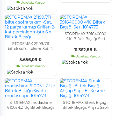
Ücretsiz Kargo
STOREMAX 391640000
4'lü Biftek Bıçağı Seti
STOREMAX 21199/711
1014773
biftek sofra takımı-Set, 12
11.362,88 ₺
parça kırmızı Griffen 2-kat
Ücretsiz Kargo
perçinlenmiştir 6 x Biftek
5.656,09 ₺
Bıçağı
Ücretsiz Kargo
STOREMAX modashine
STOREMAX Steak Bıçağı,
61005-LZ Uç Biftek Bıçağı
Biftek Bıçağı, Ahşap Saplı
(Siyah) modascope
Et Kesme Bıçağı 1014773