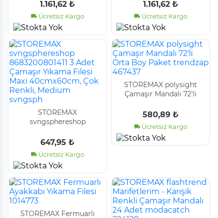
1.161,62 ₺
1.161,62 ₺
Ücretsiz Kargo
Ücretsiz Kargo
STOREMAX polysight
Çamaşır Mandalı 72'li
Orta Boy Paket trendzap
STOREMAX
467437
580,89 ₺
svngsphereshop
Ücretsiz Kargo
8683200801411 3 Adet
Çamaşır Yıkama Filesi
647,95 ₺
Maxi 40cmx60cm, Çok
Ücretsiz Kargo
Renkli, Medium svngsph
STOREMAX Fermuarlı