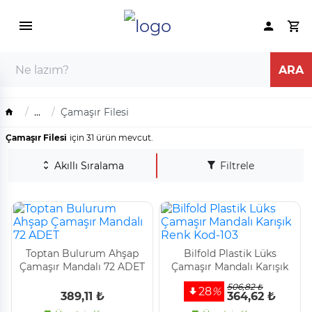
...
Çamaşır Filesi
Çamaşır Filesi
için 31 ürün mevcut.
Akıllı Sıralama
Filtrele
Toptan Bulurum Ahşap
Bi̇lfold Plasti̇k Lüks
Çamaşır Mandalı 72 ADET
Çamaşır Mandalı Karışık
Renk Kod-103
506,82 ₺
28
%
389,11 ₺
364,62 ₺