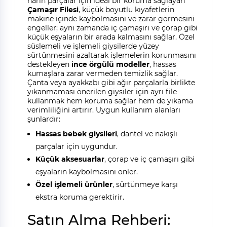
narin parçalar için ideal bir koruma sağlayan
Çamaşır Filesi
, küçük boyutlu kıyafetlerin
makine içinde kaybolmasını ve zarar görmesini
engeller; aynı zamanda iç çamaşırı ve çorap gibi
küçük eşyaların bir arada kalmasını sağlar. Özel
süslemeli ve işlemeli giysilerde yüzey
sürtünmesini azaltarak işlemelerin korunmasını
destekleyen
ince örgülü modeller
, hassas
kumaşlara zarar vermeden temizlik sağlar.
Çanta veya ayakkabı gibi ağır parçalarla birlikte
yıkanmaması önerilen giysiler için ayrı file
kullanmak hem koruma sağlar hem de yıkama
verimliliğini artırır. Uygun kullanım alanları
şunlardır:
Hassas bebek giysileri
, dantel ve nakışlı
parçalar için uygundur.
Küçük aksesuarlar
, çorap ve iç çamaşırı gibi
eşyaların kaybolmasını önler.
Özel işlemeli ürünler
, sürtünmeye karşı
ekstra koruma gerektirir.
Satın Alma Rehberi: