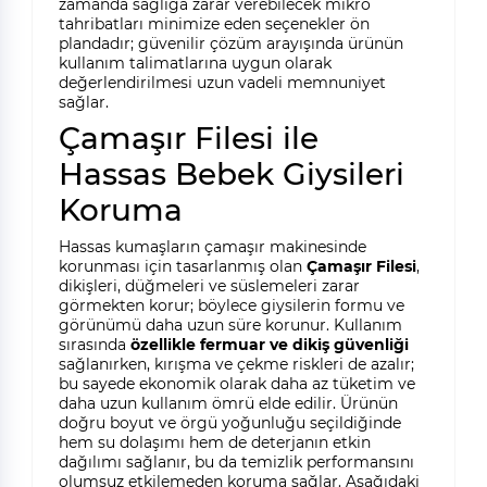
zamanda sağlığa zarar verebilecek mikro
tahribatları minimize eden seçenekler ön
plandadır; güvenilir çözüm arayışında ürünün
kullanım talimatlarına uygun olarak
değerlendirilmesi uzun vadeli memnuniyet
sağlar.
Çamaşır Filesi ile
Hassas Bebek Giysileri
Koruma
Hassas kumaşların çamaşır makinesinde
korunması için tasarlanmış olan
Çamaşır Filesi
,
dikişleri, düğmeleri ve süslemeleri zarar
görmekten korur; böylece giysilerin formu ve
görünümü daha uzun süre korunur. Kullanım
sırasında
özellikle fermuar ve dikiş güvenliği
sağlanırken, kırışma ve çekme riskleri de azalır;
bu sayede ekonomik olarak daha az tüketim ve
daha uzun kullanım ömrü elde edilir. Ürünün
doğru boyut ve örgü yoğunluğu seçildiğinde
hem su dolaşımı hem de deterjanın etkin
dağılımı sağlanır, bu da temizlik performansını
olumsuz etkilemeden koruma sağlar. Aşağıdaki