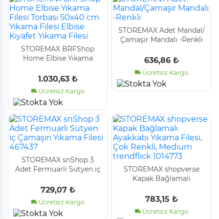
STOREMAX Adet Mandal/
Çamaşır Mandalı -Renkli
STOREMAX BRFShop
Home Elbise Yıkama
636,86 ₺
Filesi Torbası 50x40 cm
Ücretsiz Kargo
Yıkama Filesi Elbise
1.030,63 ₺
Kıyafet Yıkama Filesi
Ücretsiz Kargo
STOREMAX snShop 3
Adet Fermuarlı Sütyen iç
STOREMAX shopverse
Çamaşırı Yıkama Filesi
Kapak Bağlamalı
467437
Ayakkabı Yıkama Filesi,
729,07 ₺
Çok Renkli, Medium
783,15 ₺
Ücretsiz Kargo
trendflick 1014773
Ücretsiz Kargo