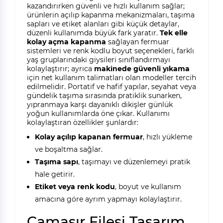
kazandırırken güvenli ve hızlı kullanım sağlar;
ürünlerin açılıp kapanma mekanizmaları, taşıma
sapları ve etiket alanları gibi küçük detaylar,
düzenli kullanımda büyük fark yaratır.
Tek elle
kolay açma kapanma
sağlayan fermuar
sistemleri ve renk kodlu boyut seçenekleri, farklı
yaş gruplarındaki giysileri sınıflandırmayı
kolaylaştırır; ayrıca
makinede güvenli yıkama
için net kullanım talimatları olan modeller tercih
edilmelidir. Portatif ve hafif yapılar, seyahat veya
gündelik taşıma sırasında pratiklik sunarken,
yıpranmaya karşı dayanıklı dikişler günlük
yoğun kullanımlarda öne çıkar. Kullanımı
kolaylaştıran özellikler şunlardır:
Kolay açılıp kapanan fermuar
, hızlı yükleme
ve boşaltma sağlar.
Taşıma sapı
, taşımayı ve düzenlemeyi pratik
hale getirir.
Etiket veya renk kodu
, boyut ve kullanım
amacına göre ayrım yapmayı kolaylaştırır.
Çamaşır Filesi Tasarım