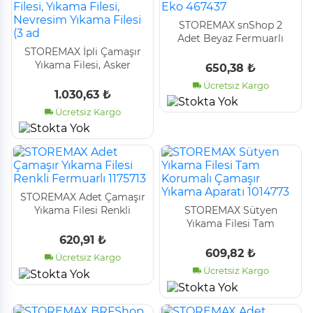
STOREMAX snShop 2
Adet Beyaz Fermuarlı
STOREMAX İpli Çamaşır
Ayakkabı Yıkama Filesi
Yıkama Filesi, Asker
Eko 467437
650,38 ₺
Çamaşır Yıkama Filesi,
Ücretsiz Kargo
Yıkama Filesi, Nevresim
1.030,63 ₺
Yıkama Filesi (3 ad
Ücretsiz Kargo
STOREMAX Adet Çamaşır
Yıkama Filesi Renkli
STOREMAX Sütyen
Fermuarlı 1175713
Yıkama Filesi Tam
Korumalı Çamaşır Yıkama
620,91 ₺
Aparatı 1014773
609,82 ₺
Ücretsiz Kargo
Ücretsiz Kargo