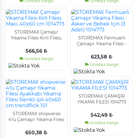
Ücretsiz Kargo
Ücretsiz Kargo
STOREMAX Çamaşır
Yıkama Filesi Kirli Filesi,
STOREMAX Fermuarlı
Maxi, 40x60 cm 1014773
Çamaşır Yıkama Filesi -
Asker ve Bebek İçin (3
566,56 ₺
Adet) 1014773
623,58 ₺
Ücretsiz Kargo
Ücretsiz Kargo
STOREMAX ÇAMAŞIR
YIKAMA FİLESİ 1014773
STOREMAX shopverse
542,49 ₺
4'lü Çamaşır Yıkama Filesi
Ücretsiz Kargo
Ayakkabı Yıkama Filesi
Renkli Ipli 40x60 cm
650,38 ₺
trendflick 101