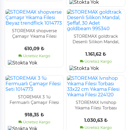
STOREMAX shopverse
Çamaşır Yıkama Filesi
STOREMAX goldtrack
Beyaz trendflick 1014773
Desenli Silikon Mandal,
Şeffaf, 30 Adet goldbeam
610,09 ₺
995340
1.161,62 ₺
Ücretsiz Kargo
Ücretsiz Kargo
STOREMAX 3 'lü
Fermuarlı Çamaşır Filesi
STOREMAX lvnshop
Seti 1014773
Yıkama Filesi Torbası
33x22 cm Yıkama Filesi
918,35 ₺
Yıkama Filesi 224120
1.030,63 ₺
Ücretsiz Kargo
Ücretsiz Kargo