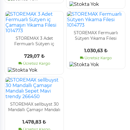
STOREMAX Fermuarlı
STOREMAX 3 Adet
Sütyen Yıkama Filesi
Fermuarlı Sütyen iç
1014773
Çamaşırı Yıkama Filesi
1.030,63 ₺
1014773
729,07 ₺
Ücretsiz Kargo
Ücretsiz Kargo
STOREMAX sellbuyst 30
Mandallı Çamaşır Mandalı
Sepet Mavi trendy
266450
1.478,83 ₺
Ücretsiz Kargo