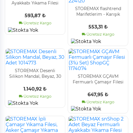
Ayakkabı Yıkama Filesi
1014773
STOREMAX flashtrend
Marifetlerim - Karışık
593,87 ₺
Renkli Çamaşır Mandalı
Ücretsiz Kargo
24 Adet modacatch
553,31 ₺
224120
Ücretsiz Kargo
STOREMAX Desenli
Silikon Mandal, Beyaz, 30
STOREMAX GÇAVM
Adet 1014773
Fermuarlı Çamaşır Filesi
(3'lü Set) ShopGÇ 1174074
1.140,92 ₺
647,95 ₺
Ücretsiz Kargo
Ücretsiz Kargo