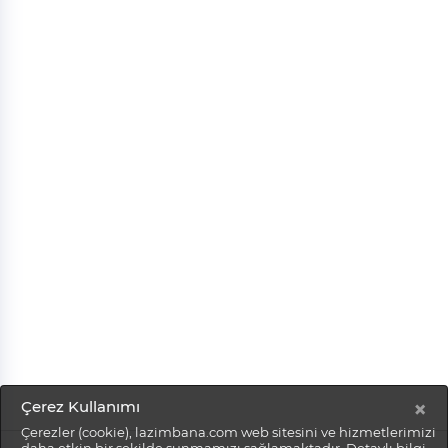
×
Çerez Kullanımı
Çerezler (cookie), lazimbana.com web sitesini ve hizmetlerimizi