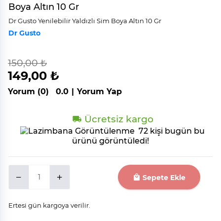
Boya Altın 10 Gr
Dr Gusto Yeni̇lebi̇li̇r Yaldızlı Si̇m Boya Altın 10 Gr
Dr Gusto
150,00 ₺
indirim
%
1
149,00 ₺
Yorum (0)
0.0
|
Yorum Yap
Ücretsiz kargo
72 kişi bugün bu
ürünü görüntüledi!
Sepete Ekle
Ertesi gün kargoya verilir.