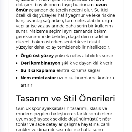
dolaşımı büyük önem taşır; bu durum,
uzun
ömür
açısından da tercih nedeni olur. Su itici
özellikli dış yüzeyler hafif yağmur ve leke riskine
karşı avantaj sağlarken, tam nefes alabilir örgü
yapılar ise yaz aylarında daha serin bir kullanım
sunar. Malzeme seçimi aynı zamanda bakım
gereksinimini de belirler; doğal deri modeller
düzenli bakım isterken sentetik ve tekstil
yüzeyler daha kolay temizlenebilir niteliktedir.
Örgü üst yüzey
yüksek nefes alabilirlik sunar
Deri kombinasyon
şıklık ve dayanıklılık verir
Su itici kaplama
ekstra koruma sağlar
Nem emici astar
uzun kullanımlarda konforu
artırır
Tasarım ve Stil Önerileri
Günlük spor ayakkabıların tasarımı, klasik ve
modern çizgileri birleştirerek farklı kombinlere
uyum sağlayacak şekilde düşünülmüştür; nötr
tonlar ve sade detaylar çalışma hayatına, canlı
renkler ve dinamik kesimler ise hafta sonu