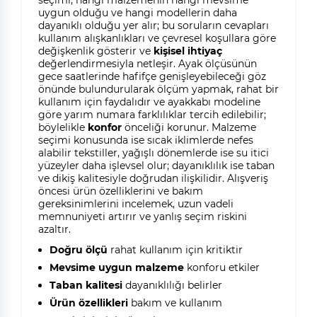
seçimi, hangi malzemenin hangi mevsime
uygun olduğu ve hangi modellerin daha
dayanıklı olduğu yer alır; bu soruların cevapları
kullanım alışkanlıkları ve çevresel koşullara göre
değişkenlik gösterir ve
kişisel ihtiyaç
değerlendirmesiyla netleşir. Ayak ölçüsünün
gece saatlerinde hafifçe genişleyebileceği göz
önünde bulundurularak ölçüm yapmak, rahat bir
kullanım için faydalıdır ve ayakkabı modeline
göre yarım numara farklılıklar tercih edilebilir;
böylelikle
konfor
önceliği korunur. Malzeme
seçimi konusunda ise sıcak iklimlerde nefes
alabilir tekstiller, yağışlı dönemlerde ise su itici
yüzeyler daha işlevsel olur; dayanıklılık ise taban
ve dikiş kalitesiyle doğrudan ilişkilidir. Alışveriş
öncesi ürün özelliklerini ve bakım
gereksinimlerini incelemek, uzun vadeli
memnuniyeti artırır ve yanlış seçim riskini
azaltır.
Doğru ölçü
rahat kullanım için kritiktir
Mevsime uygun malzeme
konforu etkiler
Taban kalitesi
dayanıklılığı belirler
Ürün özellikleri
bakım ve kullanım