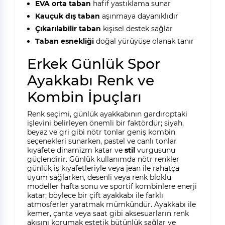
EVA orta taban
hafif yastıklama sunar
Kauçuk dış taban
aşınmaya dayanıklıdır
Çıkarılabilir taban
kişisel destek sağlar
Taban esnekliği
doğal yürüyüşe olanak tanır
Erkek Günlük Spor
Ayakkabı Renk ve
Kombin İpuçları
Renk seçimi, günlük ayakkabının gardıroptaki
işlevini belirleyen önemli bir faktördür; siyah,
beyaz ve gri gibi nötr tonlar geniş kombin
seçenekleri sunarken, pastel ve canlı tonlar
kıyafete dinamizm katar ve
stil
vurgusunu
güçlendirir. Günlük kullanımda nötr renkler
günlük iş kıyafetleriyle veya jean ile rahatça
uyum sağlarken, desenli veya renk bloklu
modeller hafta sonu ve sportif kombinlere enerji
katar; böylece bir çift ayakkabı ile farklı
atmosferler yaratmak mümkündür. Ayakkabı ile
kemer, çanta veya saat gibi aksesuarların renk
akışını korumak estetik bütünlük sağlar ve