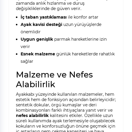
zamanda anlık hızlanma ve duruş
değişikliklerinde de güven verir.
İç taban yastıklaması
ile konfor artar
Ayak kavisi desteği
uzun yürüyüşlerde
önemlidir
Uygun genişlik
parmak hareketlerine izin
verir
Esnek malzeme
günlük hareketlerde rahatlık
sağlar
Malzeme ve Nefes
Alabilirlik
Ayakkabı yüzeyinde kullanılan malzemeler, hem
estetik hem de fonksiyon açısından belirleyicidir;
sentetik dokular, örgü kumaşlar ve deri
kombinasyonları farklı ihtiyaçlara yanıt verir ve
nefes alabilirlik
kalitesini etkiler. Özellikle uzun
süreli kullanımda ayak terlemesiyle oluşabilecek
kokuların ve konforsuzluğun önüne geçmek için
iç astarların nem çekme kapasitesi ve hava