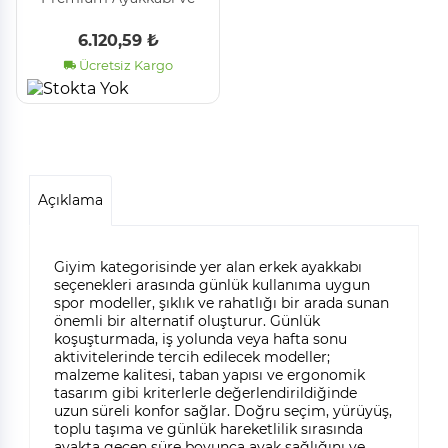
Spor Ayakkabı Saklama
Kutusu Düzenleyici,
6.120,59 ₺
Kaydırmalı Ayakkabı
Ücretsiz Kargo
Tepsisi,
Açıklama
Giyim kategorisinde yer alan erkek ayakkabı
seçenekleri arasında günlük kullanıma uygun
spor modeller, şıklık ve rahatlığı bir arada sunan
önemli bir alternatif oluşturur. Günlük
koşuşturmada, iş yolunda veya hafta sonu
aktivitelerinde tercih edilecek modeller;
malzeme kalitesi, taban yapısı ve ergonomik
tasarım gibi kriterlerle değerlendirildiğinde
uzun süreli konfor sağlar. Doğru seçim, yürüyüş,
toplu taşıma ve günlük hareketlilik sırasında
ayakta geçen süre boyunca ayak sağlığını ve