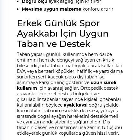
Doğru ölçü
ayak sağlığı için kritiktir
Mevsime uygun malzeme
konforu artırır
Erkek Günlük Spor
Ayakkabı İçin Uygun
Taban ve Destek
Taban yapısı, günlük kullanımda hem darbe
emilimini hem de dengeyi sağlayan en kritik
bileşendir; orta taban materyali olarak kullanılan
EVA veya benzeri köpükler, hafiflik ve yastıklama
sunarken sert kauçuk plato dış taban ise
aşınmaya karşı direnç gösterir ve
uzun süreli
kullanım
için avantaj sağlar. Ortopedik destek
arayanlar için özel destek bölgeleri ve
çıkarılabilir tabanlar sayesinde kişisel iç tabanlar
kullanılabilir, böylece
ayak kavsi
doğru şekilde
korunabilir. Tabanın esneklik derecesi, yürüyüş
sırasında doğal ayağın hareketini desteklemeli
ve aynı zamanda stabilite sağlamalıdır. Dış
tabanın desen ve malzemesi ise zemin tutuşunu
etkileyerek günlük koşullarda güven hissi verir.