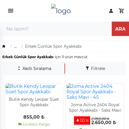
...
Erkek Günlük Spor Ayakkabı
Erkek Günlük Spor Ayakkabı
için 11 ürün mevcut.
Akıllı Sıralama
Filtrele
Buti̇k Kendy Leopar Süet
Spor Ayakkabı
Joma Acti̇ve 2404 Royal
Spor Ayakkabı - Saks Mavi̇
- 45
855,00 ₺
2.950,00 ₺
10
%
2.650,00 ₺
Ücretsiz Kargo