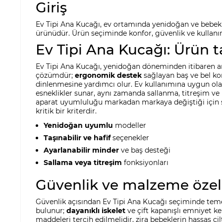
Giriş
Ev Tipi Ana Kucağı, ev ortamında yenidoğan ve bebekl
ürünüdür. Ürün seçiminde konfor, güvenlik ve kullanım
Ev Tipi Ana Kucağı: Ürün 
Ev Tipi Ana Kucağı, yenidoğan döneminden itibaren anne
çözümdür;
ergonomik destek
sağlayan baş ve bel kor
dinlenmesine yardımcı olur. Ev kullanımına uygun ola
esneklikler sunar, aynı zamanda sallanma, titreşim ve m
aparat uyumluluğu markadan markaya değiştiği için sa
kritik bir kriterdir.
Yenidoğan uyumlu
modeller
Taşınabilir ve hafif
seçenekler
Ayarlanabilir minder
ve baş desteği
Sallama veya titreşim
fonksiyonları
Güvenlik ve malzeme özell
Güvenlik açısından Ev Tipi Ana Kucağı seçiminde temel
bulunur;
dayanıklı iskelet
ve çift kapanışlı emniyet k
maddeleri tercih edilmelidir, zira bebeklerin hassas ci