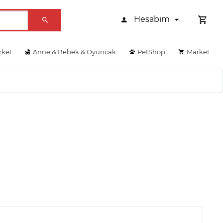
Hesabım
rket
Anne & Bebek & Oyuncak
PetShop
Market