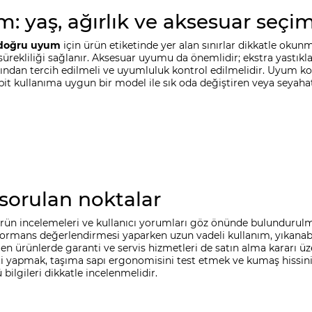
: yaş, ağırlık ve aksesuar seçim
doğru uyum
için ürün etiketinde yer alan sınırlar dikkatle oku
ekliliği sağlanır. Aksesuar uyumu da önemlidir; ekstra yastıklar,
ından tercih edilmeli ve uyumluluk kontrol edilmelidir. Uyum k
it kullanıma uygun bir model ile sık oda değiştiren veya seyahat ed
 sorulan noktalar
, ürün incelemeleri ve kullanıcı yorumları göz önünde bulundurulm
ormans değerlendirmesi yaparken uzun vadeli kullanım, yıkanabilir
en ürünlerde garanti ve servis hizmetleri de satın alma kararı üz
i yapmak, taşıma sapı ergonomisini test etmek ve kumaş hissini
ilgileri dikkatle incelenmelidir.