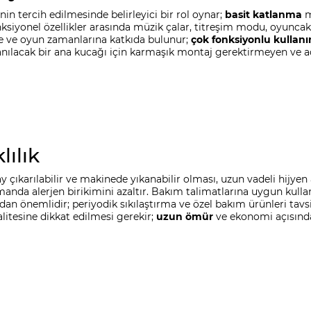
nin tercih edilmesinde belirleyici bir rol oynar;
basit katlanma
m
nksiyonel özellikler arasında müzik çalar, titreşim modu, oyuncak
şe ve oyun zamanlarına katkıda bulunur;
çok fonksiyonlu kullan
llanılacak bir ana kucağı için karmaşık montaj gerektirmeyen ve aç
lılık
ay çıkarılabilir ve makinede yıkanabilir olması, uzun vadeli hijye
zamanda alerjen birikimini azaltır. Bakım talimatlarına uygun ku
dan önemlidir; periyodik sıkılaştırma ve özel bakım ürünleri tavsi
kalitesine dikkat edilmesi gerekir;
uzun ömür
ve ekonomi açısında