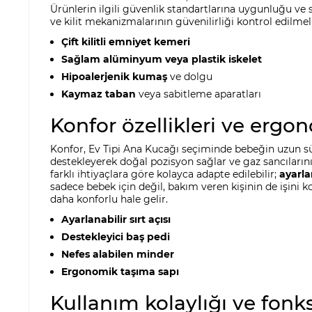
Ürünlerin ilgili güvenlik standartlarına uygunluğu ve se
ve kilit mekanizmalarının güvenilirliği kontrol edilmel
Çift kilitli emniyet kemeri
Sağlam alüminyum veya plastik iskelet
Hipoalerjenik kumaş
ve dolgu
Kaymaz taban
veya sabitleme aparatları
Konfor özellikleri ve ergo
Konfor, Ev Tipi Ana Kucağı seçiminde bebeğin uzun süre
destekleyerek doğal pozisyon sağlar ve gaz sancılarını 
farklı ihtiyaçlara göre kolayca adapte edilebilir;
ayarla
sadece bebek için değil, bakım veren kişinin de işini 
daha konforlu hale gelir.
Ayarlanabilir sırt açısı
Destekleyici baş pedi
Nefes alabilen minder
Ergonomik taşıma sapı
Kullanım kolaylığı ve fonks