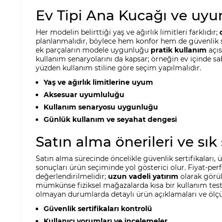
Ev Tipi Ana Kucağı ve uyum
Her modelin belirttiği yaş ve ağırlık limitleri farklıdır;
planlanmalıdır, böylece hem konfor hem de güvenlik sür
ek parçaların modele uygunluğu
pratik kullanım
açıs
kullanım senaryolarını da kapsar; örneğin ev içinde sab
yüzden kullanım stiline göre seçim yapılmalıdır.
Yaş ve ağırlık limitlerine uyum
Aksesuar uyumluluğu
Kullanım senaryosu uygunluğu
Günlük kullanım ve seyahat dengesi
Satın alma önerileri ve sık
Satın alma sürecinde öncelikle güvenlik sertifikaları
sonuçları ürün seçiminde yol gösterici olur. Fiyat-perf
değerlendirilmelidir;
uzun vadeli yatırım
olarak görül
mümkünse fiziksel mağazalarda kısa bir kullanım test
olmayan durumlarda detaylı ürün açıklamaları ve ölçü b
Güvenlik sertifikaları kontrolü
Kullanıcı yorumları ve incelemeler