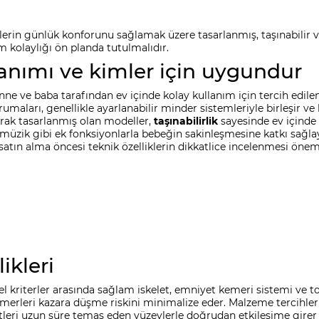
erin günlük konforunu sağlamak üzere tasarlanmış, taşınabilir 
 kolaylığı ön planda tutulmalıdır.
tanımı ve kimler için uygundur
 ve baba tarafından ev içinde kolay kullanım için tercih edilen,
umaları, genellikle ayarlanabilir minder sistemleriyle birleşir ve
rak tasarlanmış olan modeller,
taşınabilirlik
sayesinde ev içinde 
üzik gibi ek fonksiyonlarla bebeğin sakinleşmesine katkı sağlayabi
tın alma öncesi teknik özelliklerin dikkatlice incelenmesi önem
ikleri
 kriterler arasında sağlam iskelet, emniyet kemeri sistemi ve to
emerleri kazara düşme riskini minimalize eder. Malzeme tercihle
ltleri uzun süre temas eden yüzeylerle doğrudan etkileşime girer v