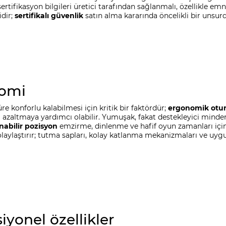
rtifikasyon bilgileri üretici tarafından sağlanmalı, özellikle emni
idir;
sertifikalı güvenlik
satın alma kararında öncelikli bir unsurd
nomi
 konforlu kalabilmesi için kritik bir faktördür;
ergonomik otu
azaltmaya yardımcı olabilir. Yumuşak, fakat destekleyici minderler 
nabilir pozisyon
emzirme, dinlenme ve hafif oyun zamanları içi
kolaylaştırır; tutma sapları, kolay katlanma mekanizmaları ve uy
iyonel özellikler