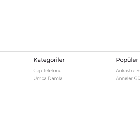
Kategoriler
Popüler 
Cep Telefonu
Ankastre S
Umca Damla
Anneler G
Şarjlı Matkap
Klozet Tak
iPhone 12
Kamp Çadı
Pet Shop
Prospan Ş
Macbook Pro
Umca Dam
Parti Malzemeleri
Korona Tes
Avize Modelleri
Kamp Sand
Geciktirici
Markalar