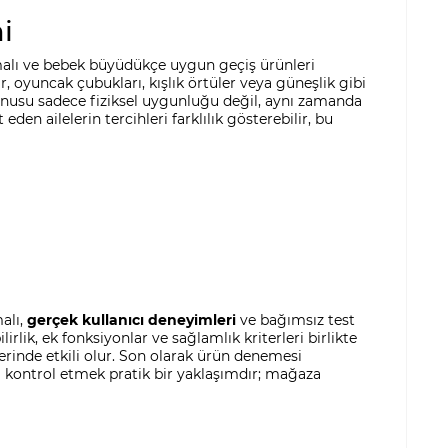
i
nmalı ve bebek büyüdükçe uygun geçiş ürünleri
 oyuncak çubukları, kışlık örtüler veya güneşlik gibi
onusu sadece fiziksel uygunluğu değil, aynı zamanda
en ailelerin tercihleri farklılık gösterebilir, bu
alı,
gerçek kullanıcı deneyimleri
ve bağımsız test
lik, ek fonksiyonlar ve sağlamlık kriterleri birlikte
erinde etkili olur. Son olarak ürün denemesi
 kontrol etmek pratik bir yaklaşımdır; mağaza