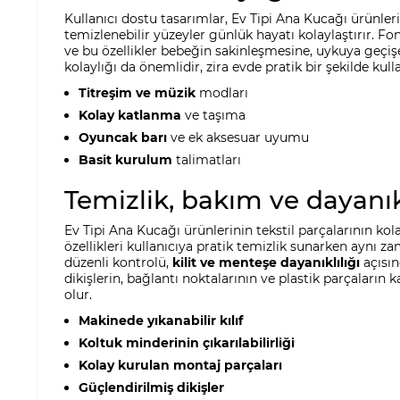
Kullanıcı dostu tasarımlar, Ev Tipi Ana Kucağı ürünleri
temizlenebilir yüzeyler günlük hayatı kolaylaştırır. Fo
ve bu özellikler bebeğin sakinleşmesine, uykuya geçi
kolaylığı da önemlidir, zira evde pratik bir şekilde ku
Titreşim ve müzik
modları
Kolay katlanma
ve taşıma
Oyuncak barı
ve ek aksesuar uyumu
Basit kurulum
talimatları
Temizlik, bakım ve dayanık
Ev Tipi Ana Kucağı ürünlerinin tekstil parçalarının kol
özellikleri kullanıcıya pratik temizlik sunarken aynı 
düzenli kontrolü,
kilit ve menteşe dayanıklılığı
açısın
dikişlerin, bağlantı noktalarının ve plastik parçaların 
olur.
Makinede yıkanabilir kılıf
Koltuk minderinin çıkarılabilirliği
Kolay kurulan montaj parçaları
Güçlendirilmiş dikişler