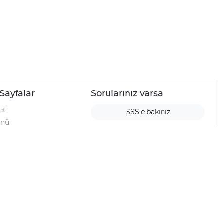
Sayfalar
Sorularınız varsa
et
SSS'e bakınız
ünü
ımı
rı
urup
la
ti
alyesi