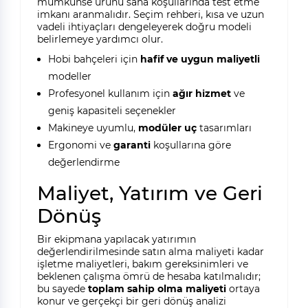
mümkünse ürünü saha koşullarında test etme
imkanı aranmalıdır. Seçim rehberi, kısa ve uzun
vadeli ihtiyaçları dengeleyerek doğru modeli
belirlemeye yardımcı olur.
Hobi bahçeleri için
hafif ve uygun maliyetli
modeller
Profesyonel kullanım için
ağır hizmet
ve
geniş kapasiteli seçenekler
Makineye uyumlu,
modüler uç
tasarımları
Ergonomi ve
garanti
koşullarına göre
değerlendirme
Maliyet, Yatırım ve Geri
Dönüş
Bir ekipmana yapılacak yatırımın
değerlendirilmesinde satın alma maliyeti kadar
işletme maliyetleri, bakım gereksinimleri ve
beklenen çalışma ömrü de hesaba katılmalıdır;
bu sayede
toplam sahip olma maliyeti
ortaya
konur ve gerçekçi bir geri dönüş analizi