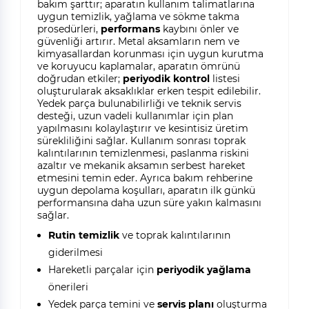
bakım şarttır; aparatın kullanım talimatlarına
uygun temizlik, yağlama ve sökme takma
prosedürleri,
performans
kaybını önler ve
güvenliği artırır. Metal aksamların nem ve
kimyasallardan korunması için uygun kurutma
ve koruyucu kaplamalar, aparatın ömrünü
doğrudan etkiler;
periyodik kontrol
listesi
oluşturularak aksaklıklar erken tespit edilebilir.
Yedek parça bulunabilirliği ve teknik servis
desteği, uzun vadeli kullanımlar için plan
yapılmasını kolaylaştırır ve kesintisiz üretim
sürekliliğini sağlar. Kullanım sonrası toprak
kalıntılarının temizlenmesi, paslanma riskini
azaltır ve mekanik aksamın serbest hareket
etmesini temin eder. Ayrıca bakım rehberine
uygun depolama koşulları, aparatın ilk günkü
performansına daha uzun süre yakın kalmasını
sağlar.
Rutin temizlik
ve toprak kalıntılarının
giderilmesi
Hareketli parçalar için
periyodik yağlama
önerileri
Yedek parça temini ve
servis planı
oluşturma