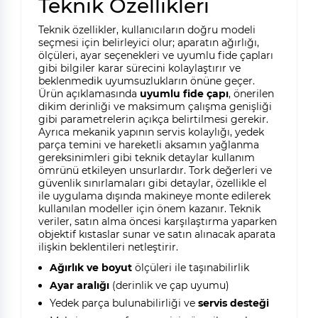
Teknik Özellikleri
Teknik özellikler, kullanıcıların doğru modeli
seçmesi için belirleyici olur; aparatın ağırlığı,
ölçüleri, ayar seçenekleri ve uyumlu fide çapları
gibi bilgiler karar sürecini kolaylaştırır ve
beklenmedik uyumsuzlukların önüne geçer.
Ürün açıklamasında
uyumlu fide çapı
, önerilen
dikim derinliği ve maksimum çalışma genişliği
gibi parametrelerin açıkça belirtilmesi gerekir.
Ayrıca mekanik yapının servis kolaylığı, yedek
parça temini ve hareketli aksamın yağlanma
gereksinimleri gibi teknik detaylar kullanım
ömrünü etkileyen unsurlardır. Tork değerleri ve
güvenlik sınırlamaları gibi detaylar, özellikle el
ile uygulama dışında makineye monte edilerek
kullanılan modeller için önem kazanır. Teknik
veriler, satın alma öncesi karşılaştırma yaparken
objektif kıstaslar sunar ve satın alınacak aparata
ilişkin beklentileri netleştirir.
Ağırlık ve boyut
ölçüleri ile taşınabilirlik
Ayar aralığı
(derinlik ve çap uyumu)
Yedek parça bulunabilirliği ve
servis desteği