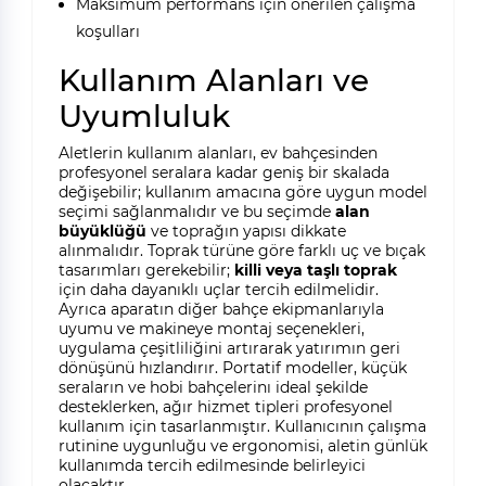
Maksimum performans için önerilen çalışma
koşulları
Kullanım Alanları ve
Uyumluluk
Aletlerin kullanım alanları, ev bahçesinden
profesyonel seralara kadar geniş bir skalada
değişebilir; kullanım amacına göre uygun model
seçimi sağlanmalıdır ve bu seçimde
alan
büyüklüğü
ve toprağın yapısı dikkate
alınmalıdır. Toprak türüne göre farklı uç ve bıçak
tasarımları gerekebilir;
killi veya taşlı toprak
için daha dayanıklı uçlar tercih edilmelidir.
Ayrıca aparatın diğer bahçe ekipmanlarıyla
uyumu ve makineye montaj seçenekleri,
uygulama çeşitliliğini artırarak yatırımın geri
dönüşünü hızlandırır. Portatif modeller, küçük
seraların ve hobi bahçelerinı ideal şekilde
desteklerken, ağır hizmet tipleri profesyonel
kullanım için tasarlanmıştır. Kullanıcının çalışma
rutinine uygunluğu ve ergonomisi, aletin günlük
kullanımda tercih edilmesinde belirleyici
olacaktır.