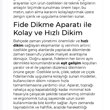
arayanlar için ürün özellikleri ile teknik bilgilerin
anlaşılır biçimde sunulması önem taşır; bu
metin, satın alma kararını kolaylaştırmak üzere
zengin içerik ve uygulama önerileri sunar.
Fide Dikme Aparatı ile
Kolay ve Hızlı Dikim
Bahçede zaman yönetimi önemlidir ve
hızlı
dikim
sağlayan ekipmanlar iş verimini artırır;
özellikle geniş alanlarda yapılacak dikimlerde
zaman tasarrufu yüksek maliyet avantajına
dönüşür. Doğru aparat, fidelerin her birini aynı
derinlikte konumlandırarak
eşit gelişim
koşulları
yaratır ve el ile yapılan düzensiz dikimlerin
önüne geçer. Özellikle sırık, çilek, sebze ve çiçek
fidanlarında uygulama kolaylığı sunan modeller,
kullanıcıların dikim rotasını hızla
tamamlamasına yardımcı olur. Aparat, toprağı
rahatça açıp kapatabildiği kadar minimal kök
hasarıyla çalışacak şekilde tasarlanmış olmalıdır
ve ergonomik tutuş sayesinde uzun süreli
kullanımlarda bile konfor sağlar. Aynı zamanda
taşınabilirlik ve hafiflik, arazide hareketliliği