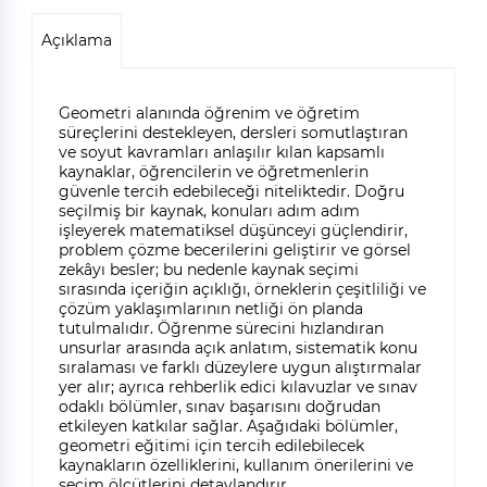
Açıklama
Geometri alanında öğrenim ve öğretim
süreçlerini destekleyen, dersleri somutlaştıran
ve soyut kavramları anlaşılır kılan kapsamlı
kaynaklar, öğrencilerin ve öğretmenlerin
güvenle tercih edebileceği niteliktedir. Doğru
seçilmiş bir kaynak, konuları adım adım
işleyerek matematiksel düşünceyi güçlendirir,
problem çözme becerilerini geliştirir ve görsel
zekâyı besler; bu nedenle kaynak seçimi
sırasında içeriğin açıklığı, örneklerin çeşitliliği ve
çözüm yaklaşımlarının netliği ön planda
tutulmalıdır. Öğrenme sürecini hızlandıran
unsurlar arasında açık anlatım, sistematik konu
sıralaması ve farklı düzeylere uygun alıştırmalar
yer alır; ayrıca rehberlik edici kılavuzlar ve sınav
odaklı bölümler, sınav başarısını doğrudan
etkileyen katkılar sağlar. Aşağıdaki bölümler,
geometri eğitimi için tercih edilebilecek
kaynakların özelliklerini, kullanım önerilerini ve
seçim ölçütlerini detaylandırır.