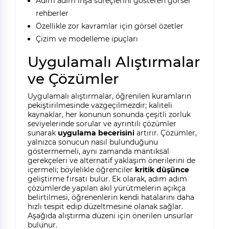
Adım adım inşa süreçlerini gösteren görsel
rehberler
Özellikle zor kavramlar için görsel özetler
Çizim ve modelleme ipuçları
Uygulamalı Alıştırmalar
ve Çözümler
Uygulamalı alıştırmalar, öğrenilen kuramların
pekiştirilmesinde vazgeçilmezdir; kaliteli
kaynaklar, her konunun sonunda çeşitli zorluk
seviyelerinde sorular ve ayrıntılı çözümler
sunarak
uygulama becerisini
artırır. Çözümler,
yalnızca sonucun nasıl bulunduğunu
göstermemeli, aynı zamanda mantıksal
gerekçeleri ve alternatif yaklaşım önerilerini de
içermeli; böylelikle öğrenciler
kritik düşünce
geliştirme fırsatı bulur. Ek olarak, adım adım
çözümlerde yapılan akıl yürütmelerin açıkça
belirtilmesi, öğrenenlerin kendi hatalarını daha
hızlı tespit edip düzeltmesine olanak sağlar.
Aşağıda alıştırma düzeni için önerilen unsurlar
bulunur.