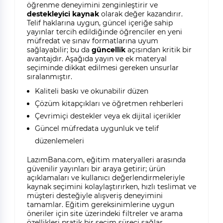
öğrenme deneyimini zenginleştirir ve
destekleyici kaynak
olarak değer kazandırır.
Telif haklarına uygun, güncel içeriğe sahip
yayınlar tercih edildiğinde öğrenciler en yeni
müfredat ve sınav formatlarına uyum
sağlayabilir; bu da
güncellik
açısından kritik bir
avantajdır. Aşağıda yayın ve ek materyal
seçiminde dikkat edilmesi gereken unsurlar
sıralanmıştır.
Kaliteli baskı ve okunabilir düzen
Çözüm kitapçıkları ve öğretmen rehberleri
Çevrimiçi destekler veya ek dijital içerikler
Güncel müfredata uygunluk ve telif
düzenlemeleri
LazımBana.com, eğitim materyalleri arasında
güvenilir yayınları bir araya getirir; ürün
açıklamaları ve kullanıcı değerlendirmeleriyle
kaynak seçimini kolaylaştırırken, hızlı teslimat ve
müşteri desteğiyle alışveriş deneyimini
tamamlar. Eğitim gereksinimlerine uygun
öneriler için site üzerindeki filtreler ve arama
özellikleri pratik bir seçim süreci sağlar.