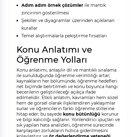
Adım adım örnek çözümler
ile mantık
zincirinin gösterilmesi
Şekiller ve diyagramlar üzerinden açıklanan
kurallar
Temel alıştırmalarla pekiştirme fırsatları
Konu Anlatımı ve
Öğrenme Yolları
Konu anlatımı, anlaşılır dil ve mantıklı sıralama
ile sunulduğunda öğrenme verimliliği artar;
kaynakların her bölümünde, öğrenme hedefleri
net biçimde belirtilmeli ve konu boyunca hangi
becerilerin geliştirileceği açıkça ifade
edilmelidir. Etkili anlatım, kavramları hem sözel
hem de görsel olarak ilişkilendiren yaklaşımlar
sunar ve öğrencilerin farklı öğrenme stillerine
hitap eder; bu sayede
konu bütünlüğü
korunur
ve bilgi kalıcılığı sağlanır. Yönlendirici ipuçları ve
sık yapılan hata analizleri, öğrenme sürecinde
karşılaşılan zorlukların hızlıca giderilmesini
kolaylaştırır ve
öz değerlendirme yeteneği