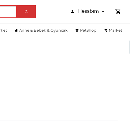
Hesabım
rket
Anne & Bebek & Oyuncak
PetShop
Market