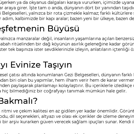
a düşerken ya da okyanus dalgaları karaya vururken, içimizde uya
araya girer. İşte tam o anda, dünyanın dört bir yanından taşıdı
 Belgeselleri, yalnızca bir rota çizmekle kalmaz; farklı kültürler
r adım, kalbimizde bir kapı aralar; bazen yeni bir ülkeye, bazen d
Keşfetmenin Büyüsü
 yalnızca manzaralar değil, insanların yaşamlarına açılan benzersi
n sabah ritüelinden bir dağ köyünün asırlık geleneğine kadar gör
r tek başınıza ister sevdiklerinizle izleyin, anlatıların içtenliği
yı Evinize Taşıyın
el çatısı altında konumlanan Gezi Belgeselleri, dünyanın farklı kö
ndan biri olan bu yapımlar, hem ilham verir hem de karar vermeni
çinden paylaşarak planlamayı kolaylaştırır. Bu içeriklerle izledikçe
mda hiç bilmediğiniz bir coğrafyayı tanımak mümkün hale gelir.
 Bakmalı?
itmi ve çekim kalitesi en az gidilen yer kadar önemlidir. Görüntü
, dil seçenekleri, altyazı ve olası ek içerikler de izleme deneyim
i bir arşiv kurarken güven verecek sağlam ipuçları sunar. Kendi i