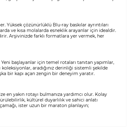
er. Yüksek çözünürlüklü Blu-ray baskılar ayrıntıları
larda ve kısa molalarda esneklik arayanlar için idealdir.
dirir. Arşivinizde farklı formatlara yer vermek, her
. Yeni başlayanlar için temel rotaları tanıtan yapımlar,
ı koleksiyonlar, aradığınız derinliği sistemli şekilde
şka bir kapı açan zengin bir deneyim yaratır.
nize en yakın rotayı bulmanıza yardımcı olur. Kolay
ülebilirlik, kültürel duyarlılık ve sahici anlatı
açamağı, ister uzun bir maraton planlayın;