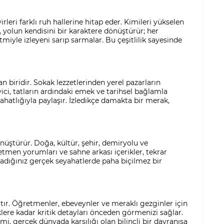
rleri farklı ruh hallerine hitap eder. Kimileri yükselen
, yolun kendisini bir karaktere dönüştürür; her
tmiyle izleyeni sarıp sarmalar. Bu çeşitlilik sayesinde
n biridir. Sokak lezzetlerinden yerel pazarların
yici, tatların ardındaki emek ve tarihsel bağlamla
ahatlığıyla paylaşır. İzledikçe damakta bir merak,
nüştürür. Doğa, kültür, şehir, demiryolu ve
etmen yorumları ve sahne arkası içerikler, tekrar
nladığınız gerçek seyahatlerde paha biçilmez bir
atır. Öğretmenler, ebeveynler ve meraklı gezginler için
klere kadar kritik detayları önceden görmenizi sağlar.
i, gerçek dünyada karşılığı olan bilinçli bir davranışa