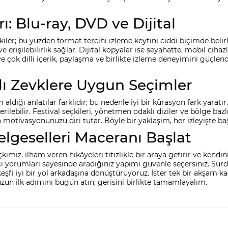
ı: Blu-ray, DVD ve Dijital
ler; bu yüzden format tercihi izleme keyfini ciddi biçimde belirl
 erişilebilirlik sağlar. Dijital kopyalar ise seyahatte, mobil cihaz
ik ve çok dilli içerik, paylaşma ve birlikte izleme deneyimini güçlen
klı Zevklere Uygun Seçimler
aldığı anlatılar farklıdır; bu nedenle iyi bir kürasyon fark yaratır
nerilebilir. Festival seçkileri, yönetmen odaklı diziler ve bölge bazl
a motivasyonunuzu diri tutar. Böyle bir yaklaşım, her izleyişte ba
lgeselleri Maceranı Başlat
imiz, ilham veren hikâyeleri titizlikle bir araya getirir ve kendi
nıcı yorumları sayesinde aradığınız yapımı güvenle seçersiniz. Sürdür
keşfi iyi bir yol arkadaşına dönüştürüyoruz. İster tek bir akşam k
zun ilk adımını bugün atın, gerisini birlikte tamamlayalım.