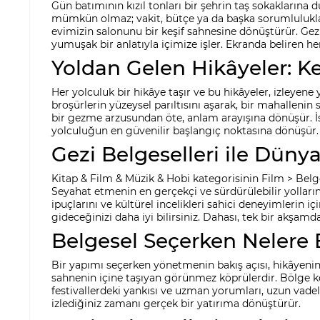
Gün batımının kızıl tonları bir şehrin taş sokakların
mümkün olmaz; vakit, bütçe ya da başka sorumluluklar 
evimizin salonunu bir keşif sahnesine dönüştürür. Gezi
yumuşak bir anlatıyla içimize işler. Ekranda beliren he
Yoldan Gelen Hikâyeler: 
Her yolculuk bir hikâye taşır ve bu hikâyeler, izleyene
broşürlerin yüzeysel parıltısını aşarak, bir mahalleni
bir gezme arzusundan öte, anlam arayışına dönüşür. İste
yolculuğun en güvenilir başlangıç noktasına dönüşür.
Gezi Belgeselleri ile Dünya
Kitap & Film & Müzik & Hobi kategorisinin Film > Belges
Seyahat etmenin en gerçekçi ve sürdürülebilir yolları
ipuçlarını ve kültürel incelikleri sahici deneyimlerin i
gideceğinizi daha iyi bilirsiniz. Dahası, tek bir akşa
Belgesel Seçerken Nelere
Bir yapımı seçerken yönetmenin bakış açısı, hikâyenin r
sahnenin içine taşıyan görünmez köprülerdir. Bölge kodu
festivallerdeki yankısı ve uzman yorumları, uzun vadel
izlediğiniz zamanı gerçek bir yatırıma dönüştürür.