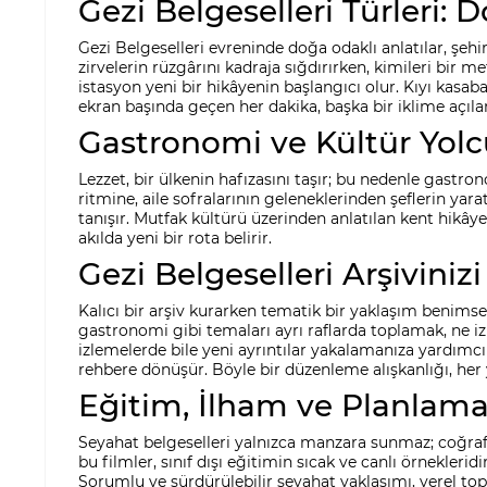
Gezi Belgeselleri Türleri
Gezi Belgeselleri evreninde doğa odaklı anlatılar, şehir
zirvelerin rüzgârını kadraja sığdırırken, kimileri bir 
istasyon yeni bir hikâyenin başlangıcı olur. Kıyı kasaba
ekran başında geçen her dakika, başka bir iklime açıl
Gastronomi ve Kültür Yolc
Lezzet, bir ülkenin hafızasını taşır; bu nedenle gastro
ritmine, aile sofralarının geleneklerinden şeflerin yar
tanışır. Mutfak kültürü üzerinden anlatılan kent hikây
akılda yeni bir rota belirir.
Gezi Belgeselleri Arşivini
Kalıcı bir arşiv kurarken tematik bir yaklaşım benimse
gastronomi gibi temaları ayrı raflarda toplamak, ne iz
izlemelerde bile yeni ayrıntılar yakalamanıza yardımcı
rehbere dönüşür. Böyle bir düzenleme alışkanlığı, her y
Eğitim, İlham ve Planlama 
Seyahat belgeselleri yalnızca manzara sunmaz; coğrafya
bu filmler, sınıf dışı eğitimin sıcak ve canlı örnekle
Sorumlu ve sürdürülebilir seyahat yaklaşımı, yerel top