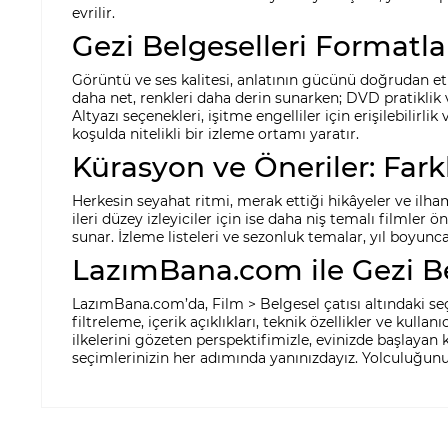
evrilir.
Gezi Belgeselleri Formatlar
Görüntü ve ses kalitesi, anlatının gücünü doğrudan etki
daha net, renkleri daha derin sunarken; DVD pratiklik ve
Altyazı seçenekleri, işitme engelliler için erişilebilirl
koşulda nitelikli bir izleme ortamı yaratır.
Kürasyon ve Öneriler: Far
Herkesin seyahat ritmi, merak ettiği hikâyeler ve ilham 
ileri düzey izleyiciler için ise daha niş temalı filmler ö
sunar. İzleme listeleri ve sezonluk temalar, yıl boyunc
LazımBana.com ile Gezi Be
LazımBana.com’da, Film > Belgesel çatısı altındaki seçk
filtreleme, içerik açıklıkları, teknik özellikler ve kulla
ilkelerini gözeten perspektifimizle, evinizde başlayan 
seçimlerinizin her adımında yanınızdayız. Yolculuğunu