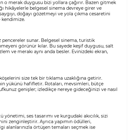
nan o merak duygusu bizi yollara çağırır. Bazen gitmek
ğı hikâyelerle belgesel sinema devreye girer ve
e saygıyı, doğayı gözetmeyi ve yola çıkma cesaretini
e kendimize.
z pencereler sunar. Belgesel sinema, turistik
ünmeyeni görünür kılar. Bu sayede keşif duygusu, salt
 özlem ve merakı aynı anda besler. Evinizdeki ekran,
şelerini size tek bir tıklama uzaklığına getirir.
n yükünü hafifletir. Rotaları, mevsimleri, bütçe
 ufkunuz genişler; izledikçe nereye gideceğinizi ve nasıl
 yönetimi, ses tasarımı ve kurgudaki akıcılık, sizi
ini zenginleştirir. Ayrıca yapımın ödülleri,
lgi alanlarınızla örtüşen temaları seçmek ise