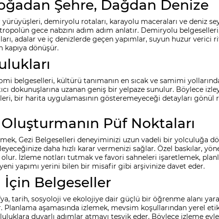
: Doğadan Şehre, Dağdan Denize
 yürüyüşleri, demiryolu rotaları, karayolu maceraları ve deniz seyi
metropolün gece nabzını adım adım anlatır. Demiryolu belgeselleri
ları, adalar ve iç denizlerde geçen yapımlar, suyun huzur verici ri
an kapıya dönüşür.
ulukları
nomi belgeselleri, kültürü tanımanın en sıcak ve samimi yollarında
atıcı dokunuşlarına uzanan geniş bir yelpaze sunulur. Böylece izle
eleri, bir harita uygulamasının gösteremeyeceği detayları gönül r
zi Oluşturmanın Püf Noktaları
mek, Gezi Belgeselleri deneyiminizi uzun vadeli bir yolculuğa dö
leyeceğinize daha hızlı karar vermenizi sağlar. Özel baskılar, yön
 olur. İzleme notları tutmak ve favori sahneleri işaretlemek, pla
eni yapımı yerini bilen bir misafir gibi arşivinize davet eder.
İçin Belgeseller
, tarih, sosyoloji ve ekolojiye dair güçlü bir öğrenme alanı yar
ridir. Planlama aşamasında izlemek, mevsim koşullarından yerel eti
luluklara duyarlı adımlar atmayı teşvik eder. Böylece izleme eylem