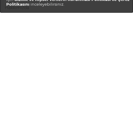
Politikasını
inceleyebilirsiniz.
Hakkımızda
Gizlilik Politikası
Teslimat ve İadeler
Müşteri Hizmetleri
Hesabım
Sipariş Geçmişi
SSS
Bize Ulaşın
Kariyer
Satıcı Hizmetleri
Mağaza Oluştur
Mağaza Girişi
Mağaza Rehberi
Satıcı Ol